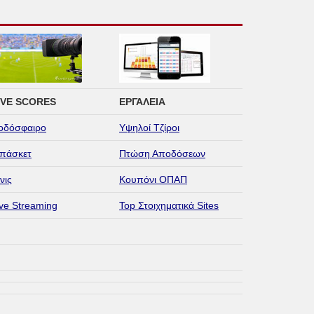
IVE SCORES
ΕΡΓΑΛΕΙΑ
οδόσφαιρο
Υψηλοί Τζίροι
πάσκετ
Πτώση Αποδόσεων
νις
Κουπόνι ΟΠΑΠ
ive Streaming
Top Στοιχηματικά Sites