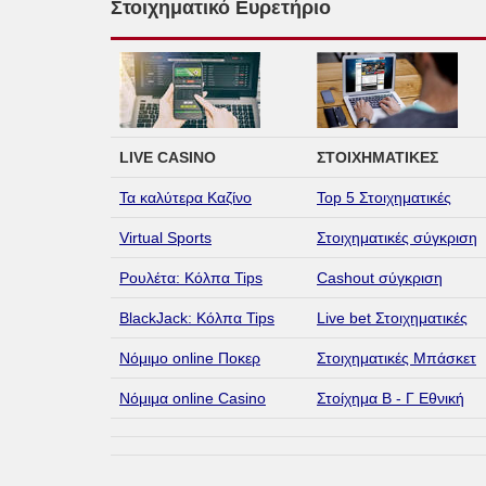
Στοιχηματικό Ευρετήριο
LIVE CASINO
ΣΤΟΙΧΗΜΑΤΙΚΕΣ
Τα καλύτερα Καζίνο
Top 5 Στοιχηματικές
Virtual Sports
Στοιχηματικές σύγκριση
Ρουλέτα: Κόλπα Tips
Cashout σύγκριση
BlackJack: Κόλπα Tips
Live bet Στοιχηματικές
Νόμιμο online Ποκερ
Στοιχηματικές Μπάσκετ
Νόμιμα online Casino
Στοίχημα Β - Γ Εθνική