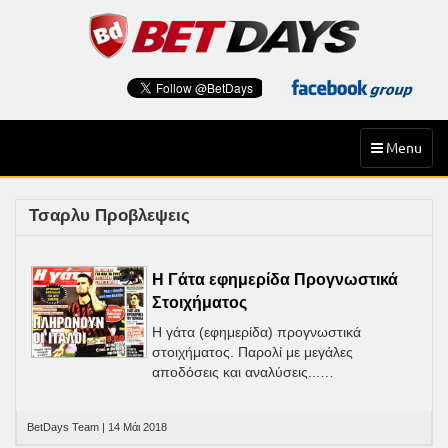
Skip
to
content
Toggle
Menu
navigation
Τσαρλυ Προβλεψεις
Η Γάτα εφημερίδα Προγνωστικά
Στοιχήματος
Η γάτα (εφημερίδα) προγνωστικά
στοιχήματος. Παρολί με μεγάλες
αποδόσεις και αναλύσεις...…
BetDays Team | 14 Μάι 2018