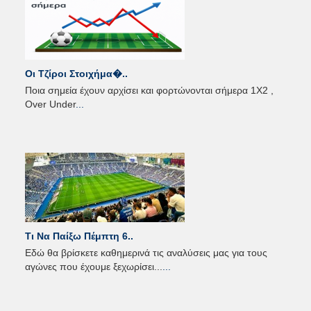
Οι Τζίροι Στοιχήμα�..
Ποια σημεία έχουν αρχίσει και φορτώνονται σήμερα 1Χ2 ,
Over Under
...
Τι Να Παίξω Πέμπτη 6..
Εδώ θα βρίσκετε καθημερινά τις αναλύσεις μας για τους
αγώνες που έχουμε ξεχωρίσει...
...