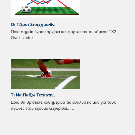
Οι Τζίροι Στοιχήμα�..
Ποια σημεία έχουν αρχίσει και φορτώνονται σήμερα 1Χ2 ,
Over Under
...
Τι Να Παίξω Τετάρτη..
Εδώ θα βρίσκετε καθημερινά τις αναλύσεις μας για τους
αγώνες που έχουμε ξεχωρίσει...
...