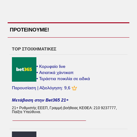
ΠΡΟΤΕΙΝΟΥΜΕ!
TOP ΣΤΟΙΧΗΜΑΤΙΚΕΣ
• Κορυφαίο live
• Ασιατικά χάντικαπ
• Τεράστια ποικιλία σε ειδικά
Παρουσίαση | Αξιολόγηση: 9,6
Μετάβαση στην Bet365 21+
21+ Ρυθμιστής ΕΕΕΠ, Γραμμή βοήθειας ΚΕΘΕΑ: 210 9237777,
Παίξτε Υπεύθυνα.