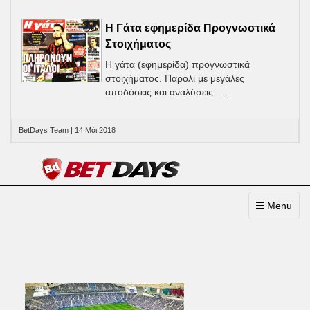
Η Γάτα εφημερίδα Προγνωστικά
Στοιχήματος
Η γάτα (εφημερίδα) προγνωστικά
στοιχήματος. Παρολί με μεγάλες
αποδόσεις και αναλύσεις...…
BetDays Team | 14 Μάι 2018
Toggle
Menu
navigation