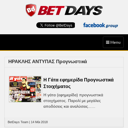
Skip
to
content
Toggle
Menu
navigation
ΗΡΑΚΛΗΣ ΑΝΤΥΠΑΣ Προγνωστικά
Η Γάτα εφημερίδα Προγνωστικά
Στοιχήματος
Η γάτα (εφημερίδα) προγνωστικά
στοιχήματος. Παρολί με μεγάλες
αποδόσεις και αναλύσεις...…
BetDays Team | 14 Μάι 2018