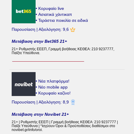
• Κορυφαίο live
• Ασιατικά χάντικαπ
• Τεράστια ποικιλία σε ειδικά
Παρουσίαση | Αξιολόγηση: 9,6
Μετάβαση στην Bet365 21+
21+ Ρυθμιστής ΕΕΕΠ, Γραμμή βοήθειας ΚΕΘΕΑ: 210 9237777,
Παίξτε Υπεύθυνα.
• Νέα πλατφόρμα!
• Νέο mobile app
• Κορυφαίο καζίνο!
Παρουσίαση | Αξιολόγηση: 8,9
Μετάβαση στην Novibet 21+
21+ | Ρυθμιστής ΕΕΕΠ | Γραμμή βοήθειας ΚΕΘΕΑ: 210 9237777 |
Παίξε Υπεύθυνα | *Ισχύουν Όροι & Προϋποθέσεις διαθέσιμοι στο
novibet.gr/info/oroi.