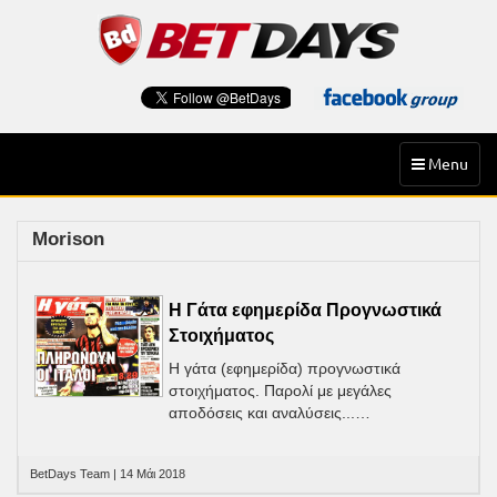
Skip
to
content
Toggle
Menu
navigation
Morison
Η Γάτα εφημερίδα Προγνωστικά
Στοιχήματος
Η γάτα (εφημερίδα) προγνωστικά
στοιχήματος. Παρολί με μεγάλες
αποδόσεις και αναλύσεις...…
BetDays Team | 14 Μάι 2018