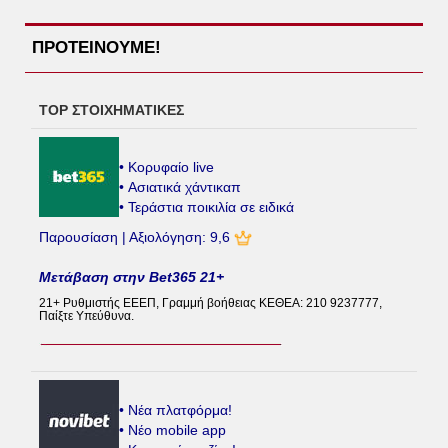
ΠΡΟΤΕΙΝΟΥΜΕ!
TOP ΣΤΟΙΧΗΜΑΤΙΚΕΣ
• Κορυφαίο live
• Ασιατικά χάντικαπ
• Τεράστια ποικιλία σε ειδικά
Παρουσίαση | Αξιολόγηση: 9,6
Μετάβαση στην Bet365 21+
21+ Ρυθμιστής ΕΕΕΠ, Γραμμή βοήθειας ΚΕΘΕΑ: 210 9237777,
Παίξτε Υπεύθυνα.
• Νέα πλατφόρμα!
• Νέο mobile app