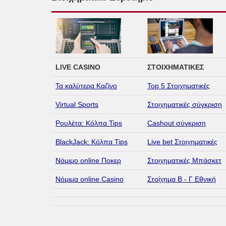
LIVE CASINO
ΣΤΟΙΧΗΜΑΤΙΚΕΣ
Τα καλύτερα Καζίνο
Top 5 Στοιχηματικές
Virtual Sports
Στοιχηματικές σύγκριση
Ρουλέτα: Κόλπα Tips
Cashout σύγκριση
BlackJack: Κόλπα Tips
Live bet Στοιχηματικές
Νόμιμο online Ποκερ
Στοιχηματικές Μπάσκετ
Νόμιμα online Casino
Στοίχημα Β - Γ Εθνική