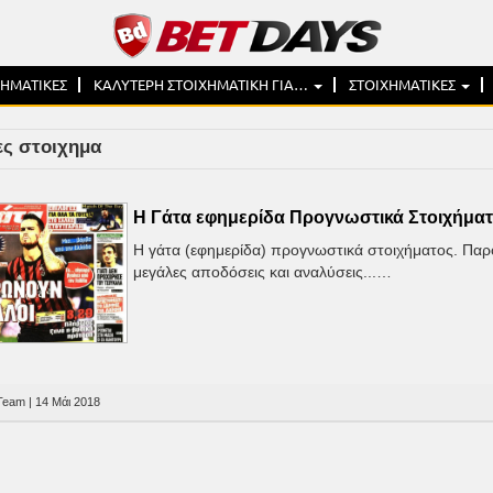
Sk
to
co
ΧΗΜΑΤΙΚΕΣ
ΚΑΛΥΤΕΡΗ ΣΤΟΙΧΗΜΑΤΙΚΗ ΓΙΑ…
ΣΤΟΙΧΗΜΑΤΙΚΕΣ
ς στοιχημα
Η Γάτα εφημερίδα Προγνωστικά Στοιχήμα
Η γάτα (εφημερίδα) προγνωστικά στοιχήματος. Παρ
μεγάλες αποδόσεις και αναλύσεις...…
eam | 14 Μάι 2018