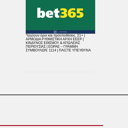
*Ισχύουν όροι και προϋποθέσεις. 21+ |
ΑΡΜΟΔΙΑ ΡΥΘΜΙΣΤΙΚΗ ΑΡΧΗ EEEP |
ΚΙΝΔΥΝΟΣ ΕΘΙΣΜΟΥ & ΑΠΩΛΕΙΑΣ
ΠΕΡΙΟΥΣΙΑΣ | EOPAE – ΓΡΑΜΜΗ
ΣΥΜΒΟΥΛΩΝ: 1114 | ΠΑΙΞΤΕ ΥΠΕΥΘΥΝΑ