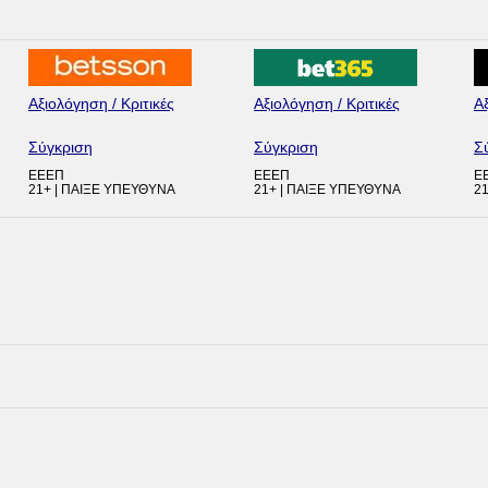
Αξιολόγηση / Κριτικές
Αξιολόγηση / Κριτικές
Αξ
Σύγκριση
Σύγκριση
Σ
ΕΕΕΠ
ΕΕΕΠ
Ε
21+ | ΠΑΙΞΕ ΥΠΕΥΘΥΝΑ
21+ | ΠΑΙΞΕ ΥΠΕΥΘΥΝΑ
2