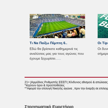
Τι Να Παίξω Πέμπτη 6..
Οι Tip
Εδώ θα βρίσκετε καθημερινά τις
Οι δυν
αναλύσεις μας για τους αγώνες που
σήμερα
έχουμε ξεχωρίσει...
...
21+ |Αρμόδιος Ρυθμιστής ΕΕΕΠ | Κίνδυνος εθισμού & απώλειας
*Ισχύουν όροι & προϋποθέσεις
**Αφορά την επιλογή Νικητής αγώνα , πριν την έναρξη σε επιλε
Στοιχηματικό Ευρετήριο