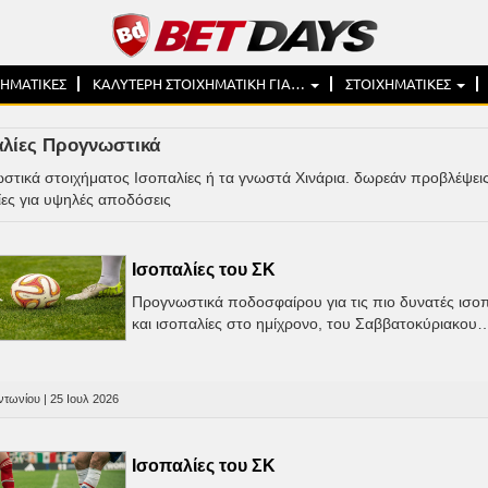
Sk
to
co
ΧΗΜΑΤΙΚΕΣ
ΚΑΛΥΤΕΡΗ ΣΤΟΙΧΗΜΑΤΙΚΗ ΓΙΑ…
ΣΤΟΙΧΗΜΑΤΙΚΕΣ
λίες Προγνωστικά
στικά στοιχήματος Ισοπαλίες ή τα γνωστά Χινάρια. δωρεάν προβλέψεις
ίες για υψηλές αποδόσεις
Ισοπαλίες του ΣK
Προγνωστικά ποδοσφαίρου για τις πιο δυνατές ισο
και ισοπαλίες στο ημίχρονο, του Σαββατοκύριακου
τωνίου | 25 Ιουλ 2026
Ισοπαλίες του ΣK