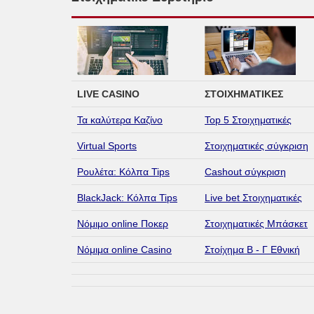
LIVE CASINO
ΣΤΟΙΧΗΜΑΤΙΚΕΣ
Τα καλύτερα Καζίνο
Top 5 Στοιχηματικές
Virtual Sports
Στοιχηματικές σύγκριση
Ρουλέτα: Κόλπα Tips
Cashout σύγκριση
BlackJack: Κόλπα Tips
Live bet Στοιχηματικές
Νόμιμο online Ποκερ
Στοιχηματικές Μπάσκετ
Νόμιμα online Casino
Στοίχημα Β - Γ Εθνική