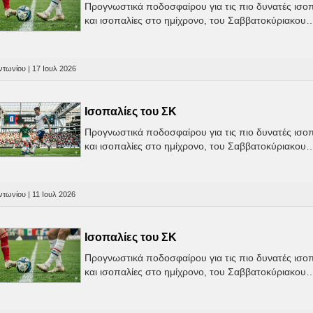
Προγνωστικά ποδοσφαίρου για τις πιο δυνατές ισο
και ισοπαλίες στο ημίχρονο, του Σαββατοκύριακου
τωνίου | 17 Ιουλ 2026
Ισοπαλίες του ΣK
Προγνωστικά ποδοσφαίρου για τις πιο δυνατές ισο
και ισοπαλίες στο ημίχρονο, του Σαββατοκύριακου
τωνίου | 11 Ιουλ 2026
Ισοπαλίες του ΣK
Προγνωστικά ποδοσφαίρου για τις πιο δυνατές ισο
και ισοπαλίες στο ημίχρονο, του Σαββατοκύριακου