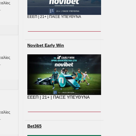
παλίες
…
ΕΕΕΠ | 21+ | ΠΑΙΞΕ ΥΠΕΥΘΥΝΑ
Novibet Early Win
παλίες
…
ΕΕΕΠ | 21+ | ΠΑΙΞΕ ΥΠΕΥΘΥΝΑ
παλίες
…
Bet365