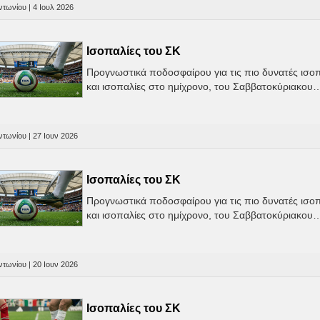
τωνίου | 4 Ιουλ 2026
Ισοπαλίες του ΣK
Προγνωστικά ποδοσφαίρου για τις πιο δυνατές ισο
και ισοπαλίες στο ημίχρονο, του Σαββατοκύριακου
τωνίου | 27 Ιουν 2026
Ισοπαλίες του ΣK
Προγνωστικά ποδοσφαίρου για τις πιο δυνατές ισο
και ισοπαλίες στο ημίχρονο, του Σαββατοκύριακου
τωνίου | 20 Ιουν 2026
Ισοπαλίες του ΣK