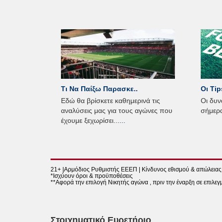
Τι Να Παίξω Παρασκε..
Οι Tip
Εδώ θα βρίσκετε καθημερινά τις
Οι δυν
αναλύσεις μας για τους αγώνες που
σήμερα
έχουμε ξεχωρίσει...
...
21+ |Αρμόδιος Ρυθμιστής ΕΕΕΠ | Κίνδυνος εθισμού & απώλειας
*Ισχύουν όροι & προϋποθέσεις
**Αφορά την επιλογή Νικητής αγώνα , πριν την έναρξη σε επιλε
Στοιχηματικό Ευρετήριο