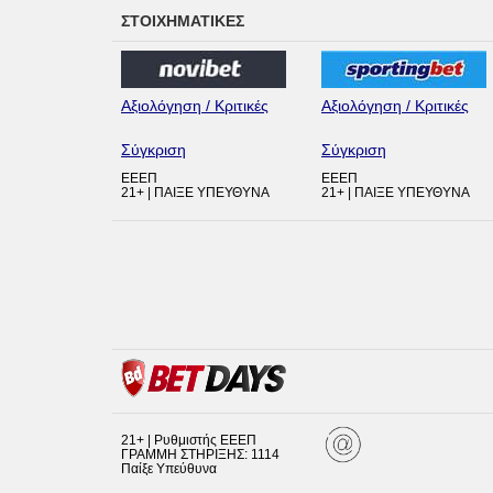
ΣΤΟΙΧΗΜΑΤΙΚΕΣ
Αξιολόγηση / Κριτικές
Αξιολόγηση / Κριτικές
Σύγκριση
Σύγκριση
ΕΕΕΠ
ΕΕΕΠ
21+ | ΠΑΙΞΕ ΥΠΕΥΘΥΝΑ
21+ | ΠΑΙΞΕ ΥΠΕΥΘΥΝΑ
21+ | Ρυθμιστής ΕΕΕΠ
ΓΡΑΜΜΗ ΣΤΗΡΙΞΗΣ: 1114
Παίξε Υπεύθυνα