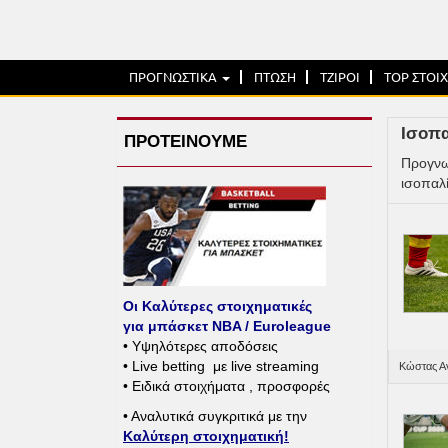
ΠΡΟΓΝΩΣΤΙΚΑ
ΠΤΩΣΗ
ΤΖΙΡΟΙ
TOP ΣΤΟΙ
Ισοπα
ΠΡΟΤΕΙΝΟΥΜΕ
Προγνω
ισοπαλ
Οι Καλύτερες στοιχηματικές
για μπάσκετ NBA / Euroleague
• Υψηλότερες αποδόσεις
• Live betting με live streaming
Κώστας Αν
• Ειδικά στοιχήματα
, προσφορές
• Αναλυτικά συγκριτικά με την
Καλύτερη στοιχηματική!