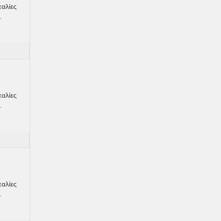
παλίες
…
παλίες
…
παλίες
…