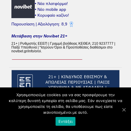
• Νέα πλατφόρμα!
• Νέο mobile app
• Κορυφαίο καζίνο!
Παρουσίαση | Αξιολόγηση: 8,9
Μετάβαση στην Novibet 21+
21+ | Ρυθμιστής ΕΕΕΠ | Γραμμή βοήθειας ΚΕΘΕΑ: 210 9237777 |
Παίξε Υπεύθυνα | *Ισχύουν Όροι & Προϋποθέσεις διαθέσιμοι στο
novibet.gr/info/oroi.
Χρησιμοποιούμε cookies για να σας προσφέρουμε την
καλύτερη δυνατή εμπειρία στη σελίδα μας. Εάν συνεχίσετε να
χρησιμοποιείτε τη σελίδα, θα υποθέσουμε πως είστε
ικανοποιημένοι με αυτό.
Επικοινωνία
|
Όροι χρήσης
|
Πολιτική απορρήτου
Εντάξει
BetDays Copyright ©2015, All rights reserved