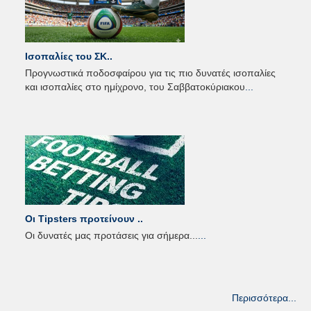
Ισοπαλίες του ΣK..
Προγνωστικά ποδοσφαίρου για τις πιο δυνατές ισοπαλίες
και ισοπαλίες στο ημίχρονο, του Σαββατοκύριακου
...
Οι Tipsters προτείνουν ..
Οι δυνατές μας προτάσεις για σήμερα...
...
Περισσότερα...