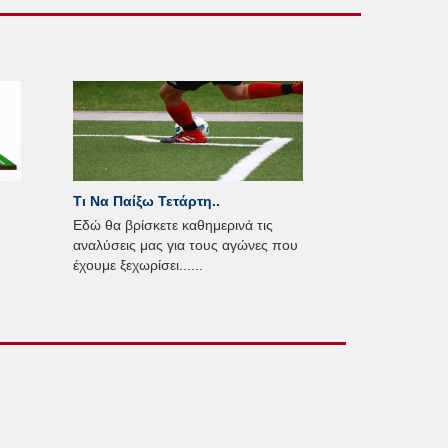
Τι Να Παίξω Τετάρτη..
Εδώ θα βρίσκετε καθημερινά τις
αναλύσεις μας για τους αγώνες που
έχουμε ξεχωρίσει...
...