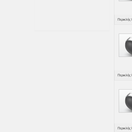
Περικλής 
Περικλής 
Περικλής 