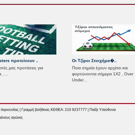
sters προτείνουν ..
Οι Τζίροι Στοιχήμα�..
ατές μας προτάσεις για
Ποια σημεία έχουν αρχίσει και
...
...
φορτώνονται σήμερα 1Χ2 , Over
Under
...
 περιουσίας | Γραμμή βοήθειας ΚΕΘΕΑ: 210 9237777 | Παίξε Υπεύθυνα
γμένους αγώνες