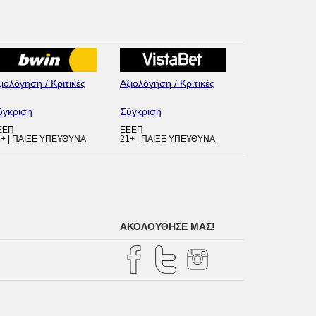
ιολόγηση / Κριτικές
Αξιολόγηση / Κριτικές
ύγκριση
Σύγκριση
ΕΕΠ
ΕΕΕΠ
1+ | ΠΑΙΞΕ ΥΠΕΥΘΥΝΑ
21+ | ΠΑΙΞΕ ΥΠΕΥΘΥΝΑ
ΑΚΟΛΟΥΘΗΣΕ ΜΑΣ!