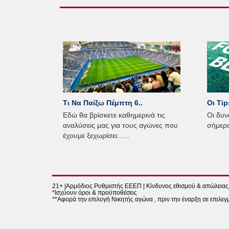
Τι Να Παίξω Πέμπτη 6..
Οι Tip
Εδώ θα βρίσκετε καθημερινά τις
Οι δυν
αναλύσεις μας για τους αγώνες που
σήμερα
έχουμε ξεχωρίσει...
...
21+ |Αρμόδιος Ρυθμιστής ΕΕΕΠ | Κίνδυνος εθισμού & απώλειας
*Ισχύουν όροι & προϋποθέσεις
**Αφορά την επιλογή Νικητής αγώνα , πριν την έναρξη σε επιλε