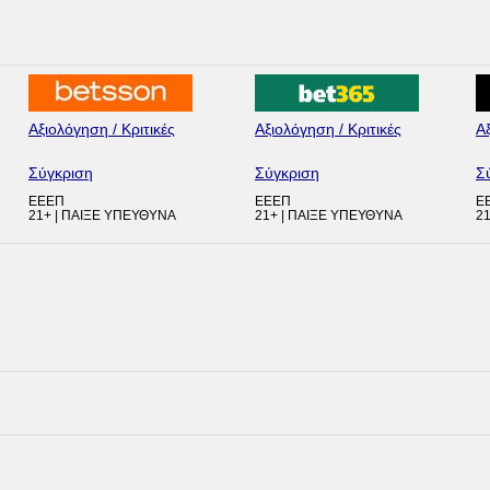
Αξιολόγηση / Κριτικές
Αξιολόγηση / Κριτικές
Αξ
Σύγκριση
Σύγκριση
Σ
ΕΕΕΠ
ΕΕΕΠ
Ε
21+ | ΠΑΙΞΕ ΥΠΕΥΘΥΝΑ
21+ | ΠΑΙΞΕ ΥΠΕΥΘΥΝΑ
2