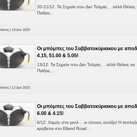
20-21/12. Τα Σημεία που Δεν Τολμάς… αλλά Θέλεις
Παίξεις…
Νιτσος | 19 Δεκ 2025
Οι μπόμπες του Σαββατοκύριακου με αποδ
4.15, 51.00 & 5.05!
13/12. Τα Σημεία που Δεν Τολμάς… αλλά Θέλεις να
Παίξεις…
Νιτσος | 12 Δεκ 2025
Οι μπόμπες του Σαββατοκύριακου με αποδ
6.00 & 4.15!
6/12. Χαμός στα γκολ… κι όποιος αντέξει! Η έκπλη
κρύβεται στο Elland Road…