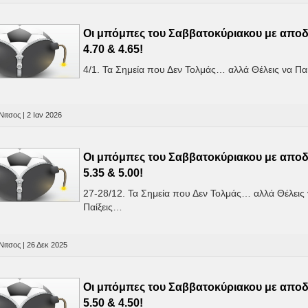
Οι μπόμπες του Σαββατοκύριακου με αποδ
4.70 & 4.65!
4/1. Τα Σημεία που Δεν Τολμάς… αλλά Θέλεις να Πα
Νιτσος | 2 Ιαν 2026
Οι μπόμπες του Σαββατοκύριακου με αποδ
5.35 & 5.00!
27-28/12. Τα Σημεία που Δεν Τολμάς… αλλά Θέλεις
Παίξεις…
Νιτσος | 26 Δεκ 2025
Οι μπόμπες του Σαββατοκύριακου με αποδ
5.50 & 4.50!