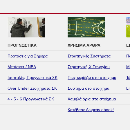
ΠΡΟΓΝΩΣΤΙΚΑ
ΧΡΗΣΙΜΑ ΑΡΘΡΑ
L
Προτάσεις για Σήμερα
Στρατηγικές Συστήματα
Π
Μπάσκετ / NBA
Στρατηγική Χ Γεωργίου
Μ
Ισοπαλίες Προγνωστικά ΣΚ
Πως κερδίζω στο στοίχημα
Τέ
Over Under Στοιχήματα ΣΚ
Σύστημα στο στοίχημα
L
4 - 5 - 6 Προγνωστικά ΣΚ
Χαμηλά όρια στο στοίχημα
Κατέβασε Δωρεάν ebook!