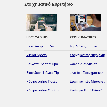
Στοιχηματικό Ευρετήριο
LIVE CASINO
ΣΤΟΙΧΗΜΑΤΙΚΕΣ
Τα καλύτερα Καζίνο
Top 5 Στοιχηματικές
Virtual Sports
Στοιχηματικές σύγκριση
Ρουλέτα: Κόλπα Tips
Cashout σύγκριση
BlackJack: Κόλπα Tips
Live bet Στοιχηματικές
Νόμιμο online Ποκερ
Στοιχηματικές Μπάσκετ
Νόμιμα online Casino
Στοίχημα Β - Γ Εθνική