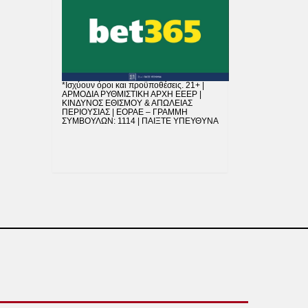
*Ισχύουν όροι και προϋποθέσεις. 21+ |
ΑΡΜΟΔΙΑ ΡΥΘΜΙΣΤΙΚΗ ΑΡΧΗ EEEP |
ΚΙΝΔΥΝΟΣ ΕΘΙΣΜΟΥ & ΑΠΩΛΕΙΑΣ
ΠΕΡΙΟΥΣΙΑΣ | EOPAE – ΓΡΑΜΜΗ
ΣΥΜΒΟΥΛΩΝ: 1114 | ΠΑΙΞΤΕ ΥΠΕΥΘΥΝΑ