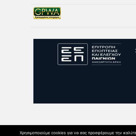
Χρησιμοποιούμε cookies για να σας προσφέρουμε την καλύτερ