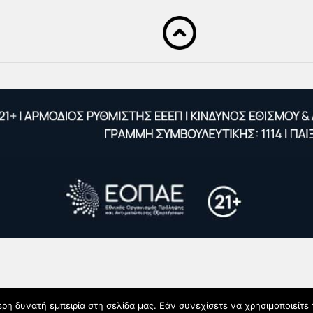
η δυνατή εμπειρία στη σελίδα μας. Εάν συνεχίσετε να χρησιμοποιείτε 