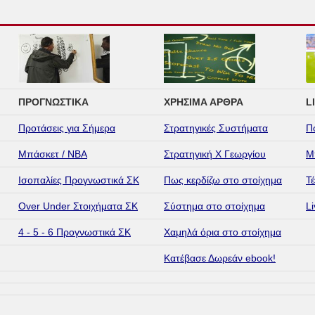
ΠΡΟΓΝΩΣΤΙΚΑ
ΧΡΗΣΙΜΑ ΑΡΘΡΑ
L
Προτάσεις για Σήμερα
Στρατηγικές Συστήματα
Π
Μπάσκετ / NBA
Στρατηγική Χ Γεωργίου
Μ
Ισοπαλίες Προγνωστικά ΣΚ
Πως κερδίζω στο στοίχημα
Τέ
Over Under Στοιχήματα ΣΚ
Σύστημα στο στοίχημα
L
4 - 5 - 6 Προγνωστικά ΣΚ
Χαμηλά όρια στο στοίχημα
Κατέβασε Δωρεάν ebook!