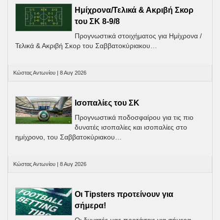
Ημίχρονα/Τελικά & Ακριβή Σκορ
του ΣΚ 8-9/8
Προγνωστικά στοιχήματος για Ημίχρονα /
Τελικά & Ακριβή Σκορ του Σαββατοκύριακου…
Κώστας Αντωνίου | 8 Αυγ 2026
Ισοπαλίες του ΣK
Προγνωστικά ποδοσφαίρου για τις πιο
δυνατές ισοπαλίες και ισοπαλίες στο
ημίχρονο, του Σαββατοκύριακου…
Κώστας Αντωνίου | 8 Αυγ 2026
Οι Tipsters προτείνουν για
σήμερα!
Οι δυνατές μας προτάσεις για σήμερα...…