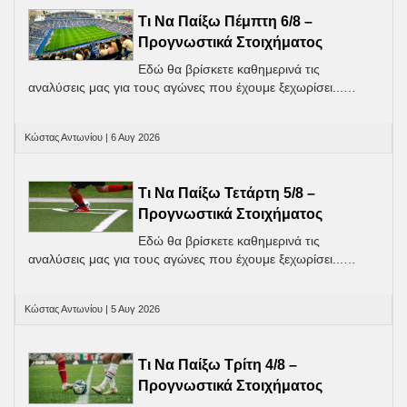
Τι Να Παίξω Πέμπτη 6/8 –
Προγνωστικά Στοιχήματος
Εδώ θα βρίσκετε καθημερινά τις
αναλύσεις μας για τους αγώνες που έχουμε ξεχωρίσει...…
Κώστας Αντωνίου | 6 Αυγ 2026
Τι Να Παίξω Τετάρτη 5/8 –
Προγνωστικά Στοιχήματος
Εδώ θα βρίσκετε καθημερινά τις
αναλύσεις μας για τους αγώνες που έχουμε ξεχωρίσει...…
Κώστας Αντωνίου | 5 Αυγ 2026
Τι Να Παίξω Τρίτη 4/8 –
Προγνωστικά Στοιχήματος