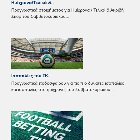
Ημίχρονα/Τελικά &..
Προγνωστικά στοιχήματος για Ημίχρονα / Τελικά & Ακριβή
Σκορ του Σαββατοκύριακου
...
Ισοπαλίες του ΣK..
Προγνωστικά ποδοσφαίρου για τις πιο δυνατές ισοπαλίες
και ισοπαλίες στο ημίχρονο, του Σαββατοκύριακου
...