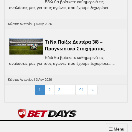
Εδώ θα βρίσκετε καθημερινά τις
αναλύσεις μας για τους αγώνες που έχουμε ξεχωρίσει...…
Κώστας Αντωνίου | 4 Αυγ 2026
Τι Να Παίξω Δευτέρα 3/8 –
Προγνωστικά Στοιχήματος
Εδώ θα βρίσκετε καθημερινά τις
αναλύσεις μας για τους αγώνες που έχουμε ξεχωρίσει...…
Κώστας Αντωνίου | 3 Αυγ 2026
1
2
3
…
91
»
Toggle
Menu