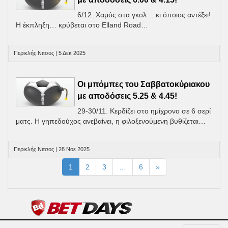
6/12. Χαμός στα γκολ… κι όποιος αντέξει!
Η έκπληξη… κρύβεται στο Elland Road…
Περικλής Νιτσος | 5 Δεκ 2025
Οι μπόμπες του Σαββατοκύριακου
με αποδόσεις 5.25 & 4.45!
29-30/11. Κερδίζει στο ημίχρονο σε 6 σερί
ματς. Η γηπεδούχος ανεβαίνει, η φιλοξενούμενη βυθίζεται…
Περικλής Νιτσος | 28 Νοε 2025
1
2
3
…
6
»