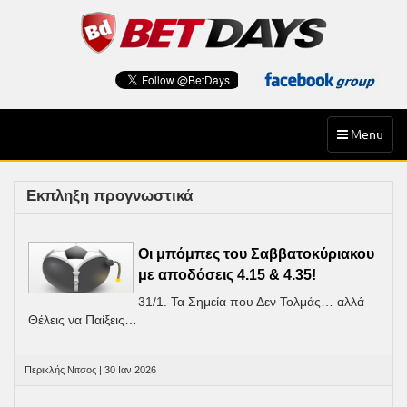
Skip
to
content
Toggle
Menu
navigation
Εκπληξη προγνωστικά
Οι μπόμπες του Σαββατοκύριακου
με αποδόσεις 4.15 & 4.35!
31/1. Τα Σημεία που Δεν Τολμάς… αλλά
Θέλεις να Παίξεις…
Περικλής Νιτσος | 30 Ιαν 2026