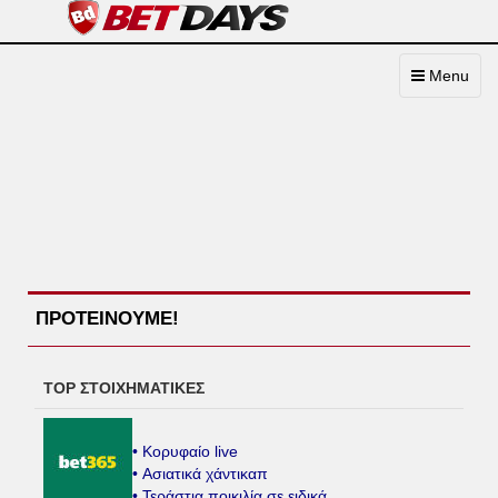
Toggle
Menu
navigation
ΠΡΟΤΕΙΝΟΥΜΕ!
TOP ΣΤΟΙΧΗΜΑΤΙΚΕΣ
• Κορυφαίο live
• Ασιατικά χάντικαπ
• Τεράστια ποικιλία σε ειδικά