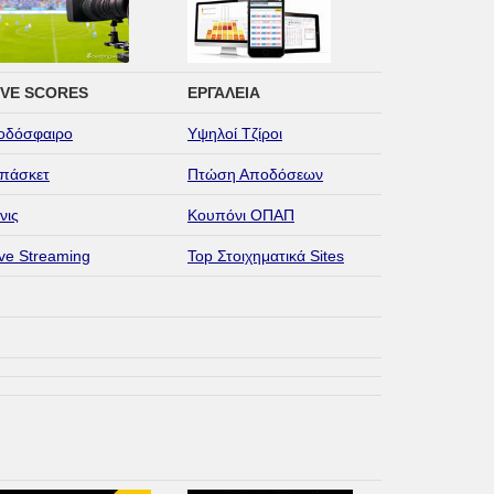
IVE SCORES
ΕΡΓΑΛΕΙΑ
οδόσφαιρο
Υψηλοί Τζίροι
πάσκετ
Πτώση Αποδόσεων
νις
Κουπόνι ΟΠΑΠ
ive Streaming
Top Στοιχηματικά Sites