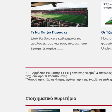
Τι Να Παίξω Παρασκε..
Οι Τζί
Εδώ θα βρίσκετε καθημερινά τις
Ποια σ
αναλύσεις μας για τους αγώνες που
φορτών
έχουμε ξεχωρίσει...
...
Under
.
21+ |Αρμόδιος Ρυθμιστής ΕΕΕΠ | Κίνδυνος εθισμού & απώλειας
*Ισχύουν όροι & προϋποθέσεις
**Αφορά την επιλογή Νικητής αγώνα , πριν την έναρξη σε επιλε
Στοιχηματικό Ευρετήριο