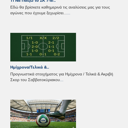
Τι Να Παίξω το ΣΚ 7-8/..
Εδώ θα βρίσκετε καθημερινά τις αναλύσεις μας για τους
αγώνες που έχουμε ξεχωρίσει...
...
Ημίχρονα/Τελικά &..
Προγνωστικά στοιχήματος για Ημίχρονα / Τελικά & Ακριβή
Σκορ του Σαββατοκύριακου
...