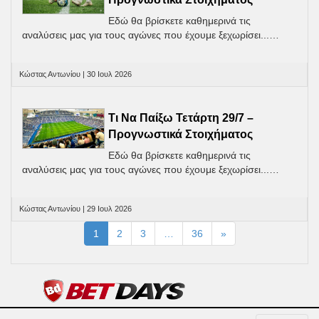
Εδώ θα βρίσκετε καθημερινά τις
αναλύσεις μας για τους αγώνες που έχουμε ξεχωρίσει...…
Κώστας Αντωνίου | 30 Ιουλ 2026
Τι Να Παίξω Τετάρτη 29/7 –
Προγνωστικά Στοιχήματος
Εδώ θα βρίσκετε καθημερινά τις
αναλύσεις μας για τους αγώνες που έχουμε ξεχωρίσει...…
Κώστας Αντωνίου | 29 Ιουλ 2026
1
2
3
…
36
»