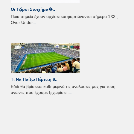
Οι Τζίροι Στοιχήμα�..
Ποια σημεία έχουν αρχίσει και φορτώνονται σήμερα 1Χ2 ,
Over Under
...
Τι Να Παίξω Πέμπτη 6..
Εδώ θα βρίσκετε καθημερινά τις αναλύσεις μας για τους
αγώνες που έχουμε ξεχωρίσει...
...