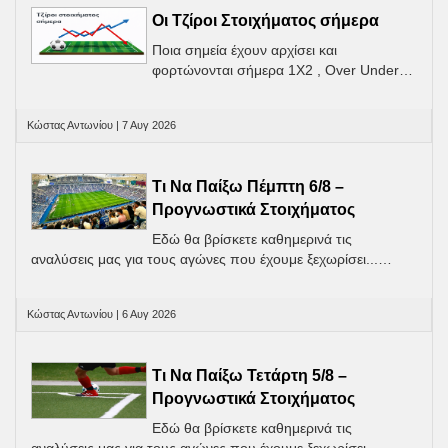
Οι Τζίροι Στοιχήματος σήμερα
Ποια σημεία έχουν αρχίσει και
φορτώνονται σήμερα 1Χ2 , Over Under…
Κώστας Αντωνίου | 7 Αυγ 2026
Τι Να Παίξω Πέμπτη 6/8 –
Προγνωστικά Στοιχήματος
Εδώ θα βρίσκετε καθημερινά τις
αναλύσεις μας για τους αγώνες που έχουμε ξεχωρίσει...…
Κώστας Αντωνίου | 6 Αυγ 2026
Τι Να Παίξω Τετάρτη 5/8 –
Προγνωστικά Στοιχήματος
Εδώ θα βρίσκετε καθημερινά τις
αναλύσεις μας για τους αγώνες που έχουμε ξεχωρίσει...…