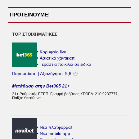
ΠΡΟΤΕΙΝΟΥΜΕ!
TOP ΣΤΟΙΧΗΜΑΤΙΚΕΣ
• Κορυφαίο live
• Ασιατικά χάντικαπ
• Τεράστια ποικιλία σε ειδικά
Παρουσίαση | Αξιολόγηση: 9,6
Μετάβαση στην Bet365 21+
21+ Ρυθμιστής ΕΕΕΠ, Γραμμή βοήθειας ΚΕΘΕΑ: 210 9237777,
Παίξτε Υπεύθυνα.
• Νέα πλατφόρμα!
• Νέο mobile app