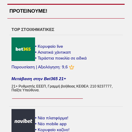
ΠΡΟΤΕΙΝΟΥΜΕ!
TOP ΣΤΟΙΧΗΜΑΤΙΚΕΣ
• Κορυφαίο live
• Ασιατικά χάντικαπ
• Τεράστια ποικιλία σε ειδικά
Παρουσίαση | Αξιολόγηση: 9,6
Μετάβαση στην Bet365 21+
21+ Ρυθμιστής ΕΕΕΠ, Γραμμή βοήθειας ΚΕΘΕΑ: 210 9237777,
Παίξτε Υπεύθυνα.
• Νέα πλατφόρμα!
• Νέο mobile app
• Κορυφαίο καζίνο!