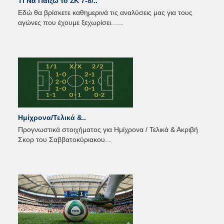
Τι Να Παίξω το ΣΚ 7-8/..
Εδώ θα βρίσκετε καθημερινά τις αναλύσεις μας για τους
αγώνες που έχουμε ξεχωρίσει...
...
Ημίχρονα/Τελικά &..
Προγνωστικά στοιχήματος για Ημίχρονα / Τελικά & Ακριβή
Σκορ του Σαββατοκύριακου
...