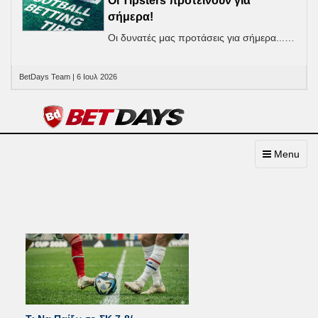
Οι Tipsters προτείνουν για
σήμερα!
Οι δυνατές μας προτάσεις για σήμερα...…
BetDays Team | 6 Ιουλ 2026
Toggle
Menu
navigation