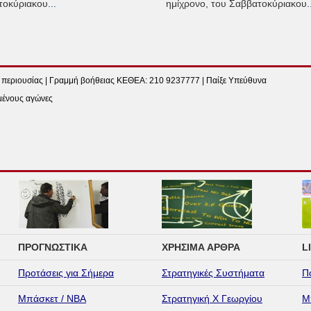
τοκύριακου
...
ημίχρονο, του Σαββατοκύριακου
.
 περιουσίας | Γραμμή βοήθειας ΚΕΘΕΑ: 210 9237777 | Παίξε Υπεύθυνα
γμένους αγώνες
ΠΡΟΓΝΩΣΤΙΚΑ
ΧΡΗΣΙΜΑ ΑΡΘΡΑ
L
Προτάσεις για Σήμερα
Στρατηγικές Συστήματα
Π
Μπάσκετ / NBA
Στρατηγική Χ Γεωργίου
Μ