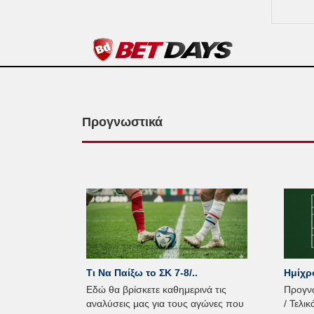
Προγνωστικά
Τι Να Παίξω το ΣΚ 7-8/..
Ημίχρο
Εδώ θα βρίσκετε καθημερινά τις
Προγνω
αναλύσεις μας για τους αγώνες που
/ Τελι