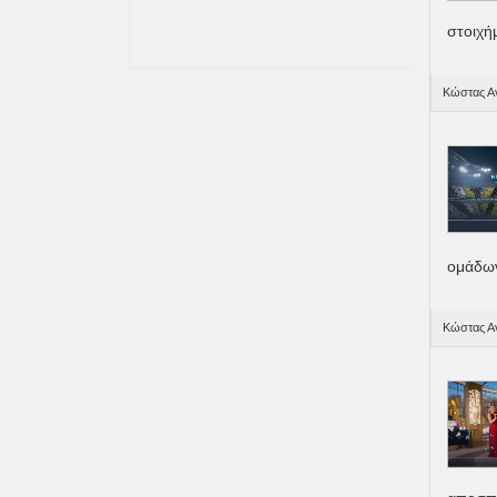
στοιχή
Κώστας Αν
ομάδω
Κώστας Αν