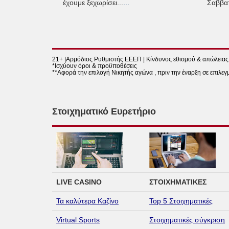
έχουμε ξεχωρίσει...
...
Σαββα
21+ |Αρμόδιος Ρυθμιστής ΕΕΕΠ | Κίνδυνος εθισμού & απώλειας
*Ισχύουν όροι & προϋποθέσεις
**Αφορά την επιλογή Νικητής αγώνα , πριν την έναρξη σε επιλε
Στοιχηματικό Ευρετήριο
LIVE CASINO
ΣΤΟΙΧΗΜΑΤΙΚΕΣ
Τα καλύτερα Καζίνο
Top 5 Στοιχηματικές
Virtual Sports
Στοιχηματικές σύγκριση