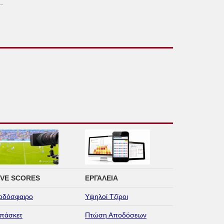
..
IVE SCORES
ΕΡΓΑΛΕΙΑ
οδόσφαιρο
Υψηλοί Τζίροι
πάσκετ
Πτώση Αποδόσεων