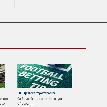
Περισσότερα...
Οι Tipsters προτείνουν ..
ς πιο
Οι δυνατές μας προτάσεις για
 στο
σήμερα...
...