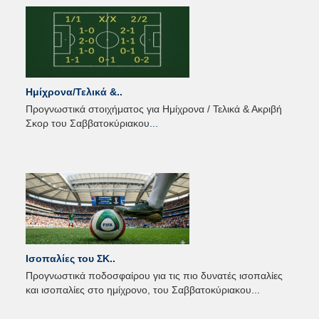
Ημίχρονα/Τελικά &..
Προγνωστικά στοιχήματος για Ημίχρονα / Τελικά & Ακριβή
Σκορ του Σαββατοκύριακου
...
Ισοπαλίες του ΣK..
Προγνωστικά ποδοσφαίρου για τις πιο δυνατές ισοπαλίες
και ισοπαλίες στο ημίχρονο, του Σαββατοκύριακου
...