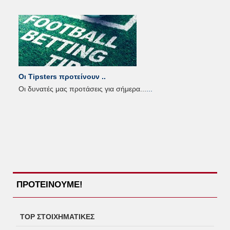
Οι Tipsters προτείνουν ..
Οι δυνατές μας προτάσεις για σήμερα...
...
ΠΡΟΤΕΙΝΟΥΜΕ!
TOP ΣΤΟΙΧΗΜΑΤΙΚΕΣ