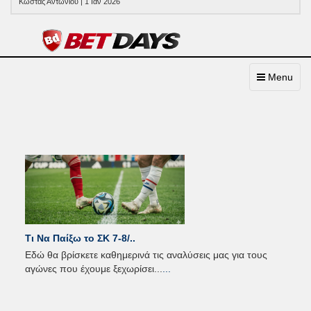
Κώστας Αντωνίου | 1 Ιαν 2026
Toggle
Menu
navigation
Τι Να Παίξω το ΣΚ 7-8/..
Εδώ θα βρίσκετε καθημερινά τις αναλύσεις μας για τους
αγώνες που έχουμε ξεχωρίσει...
...