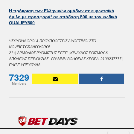
Η πρόκριση των Ελληνικών ομάδων σε ευρωπαϊκό
όμιλο με προσφορά* σε απόδοση 500
με τον κωδικό
QUALIFY500
*ΙΣΧΥΟΥΝ ΟΡΟΙ & ΠΡΟΫΠΟΘΕΣΕΙΣ ΔΙΑΘΕΣΙΜΟΙ ΣΤΟ
NOVIBET.GR/INFO/OROI
21+| ΑΡΜΟΔΙΟΣ ΡΥΘΜΙΣΤΗΣ:ΕΕΕΠ | ΚΙΝΔΥΝΟΣ ΕΘΙΣΜΟΥ &
ΑΠΩΛΕΙΑΣ ΠΕΡΙΟΥΣΙΑΣ | ΓΡΑΜΜΗ ΒΟΗΘΕΙΑΣ ΚΕΘΕΑ: 2109237777 |
ΠΑΙΞΕ ΥΠΕΥΘΥΝΑ.
7329
Members