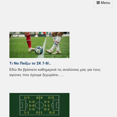
Toggle
Menu
navigation
Τι Να Παίξω το ΣΚ 7-8/..
Εδώ θα βρίσκετε καθημερινά τις αναλύσεις μας για τους
αγώνες που έχουμε ξεχωρίσει...
...