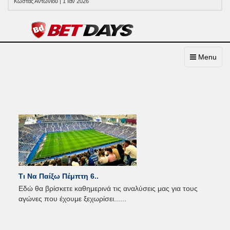
Κώστας Αντωνίου | 1 Ιαν 2026
Toggle
Menu
navigation
Τι Να Παίξω Πέμπτη 6..
Εδώ θα βρίσκετε καθημερινά τις αναλύσεις μας για τους
αγώνες που έχουμε ξεχωρίσει...
...