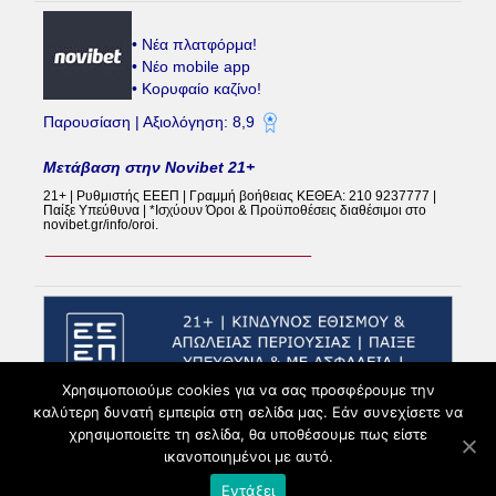
• Νέα πλατφόρμα!
• Νέο mobile app
• Κορυφαίο καζίνο!
Παρουσίαση | Αξιολόγηση: 8,9
Μετάβαση στην Novibet 21+
21+ | Ρυθμιστής ΕΕΕΠ | Γραμμή βοήθειας ΚΕΘΕΑ: 210 9237777 |
Παίξε Υπεύθυνα | *Ισχύουν Όροι & Προϋποθέσεις διαθέσιμοι στο
novibet.gr/info/oroi.
Χρησιμοποιούμε cookies για να σας προσφέρουμε την
καλύτερη δυνατή εμπειρία στη σελίδα μας. Εάν συνεχίσετε να
χρησιμοποιείτε τη σελίδα, θα υποθέσουμε πως είστε
ικανοποιημένοι με αυτό.
Επικοινωνία
|
Όροι χρήσης
|
Πολιτική απορρήτου
Εντάξει