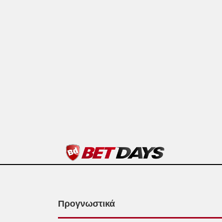
Προγνωστικά