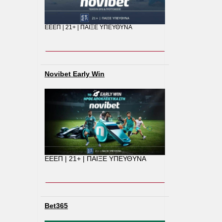
ΕΕΕΠ | 21+ | ΠΑΙΞΕ ΥΠΕΥΘΥΝΑ
Novibet Early Win
ΕΕΕΠ | 21+ | ΠΑΙΞΕ ΥΠΕΥΘΥΝΑ
Bet365