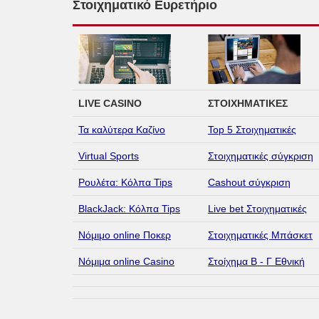
Στοιχηματικό Ευρετήριο
LIVE CASINO
ΣΤΟΙΧΗΜΑΤΙΚΕΣ
Τα καλύτερα Καζίνο
Top 5 Στοιχηματικές
Virtual Sports
Στοιχηματικές σύγκριση
Ρουλέτα: Κόλπα Tips
Cashout σύγκριση
BlackJack: Κόλπα Tips
Live bet Στοιχηματικές
Νόμιμο online Ποκερ
Στοιχηματικές Μπάσκετ
Νόμιμα online Casino
Στοίχημα Β - Γ Εθνική