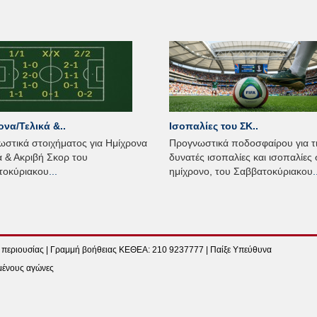
να/Τελικά &..
Ισοπαλίες του ΣK..
στικά στοιχήματος για Ημίχρονα
Προγνωστικά ποδοσφαίρου για τι
κά & Ακριβή Σκορ του
δυνατές ισοπαλίες και ισοπαλίες
τοκύριακου
...
ημίχρονο, του Σαββατοκύριακου
.
 περιουσίας | Γραμμή βοήθειας ΚΕΘΕΑ: 210 9237777 | Παίξε Υπεύθυνα
γμένους αγώνες