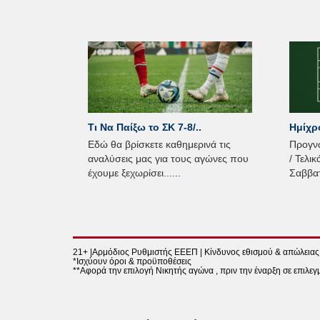
Τι Να Παίξω το ΣΚ 7-8/..
Ημίχρο
Εδώ θα βρίσκετε καθημερινά τις
Προγνω
αναλύσεις μας για τους αγώνες που
/ Τελι
έχουμε ξεχωρίσει...
...
Σαββα
21+ |Αρμόδιος Ρυθμιστής ΕΕΕΠ | Κίνδυνος εθισμού & απώλειας
*Ισχύουν όροι & προϋποθέσεις
**Αφορά την επιλογή Νικητής αγώνα , πριν την έναρξη σε επιλε