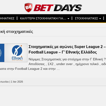
Sk
to
co
ΧΗΜΑΤΙΚΕΣ
ΚΑΛΥΤΕΡΗ ΣΤΟΙΧΗΜΑΤΙΚΗ ΓΙΑ…
ΣΤΟΙΧΗΜΑΤΙΚΕΣ
ική στοιχηματικές
Στοιχηματικές με αγώνες Super League 2 –
Football League – Γ’ Εθνικής Ελλάδος
Νόμιμες Στοιχηματικές για στοίχημα στην Γ Εθνική ?
Αποδόσεις , 1Χ2 , under over , ημίχρονο τελικό , ειδ
ματα στην Football League 2 και στην …
τωνίου | 1 Ιαν 2026