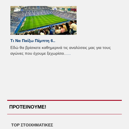
Τι Να Παίξω Πέμπτη 6..
Εδώ θα βρίσκετε καθημερινά τις αναλύσεις μας για τους
αγώνες που έχουμε ξεχωρίσει...
...
ΠΡΟΤΕΙΝΟΥΜΕ!
TOP ΣΤΟΙΧΗΜΑΤΙΚΕΣ