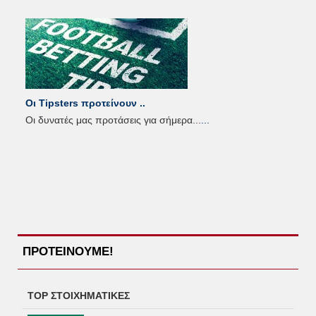
Οι Tipsters προτείνουν ..
Οι δυνατές μας προτάσεις για σήμερα...
...
ΠΡΟΤΕΙΝΟΥΜΕ!
TOP ΣΤΟΙΧΗΜΑΤΙΚΕΣ