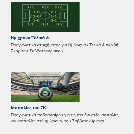
Ημίχρονα/Τελικά &..
Προγνωστικά στοιχήματος για Ημίχρονα / Τελικά & Ακριβή
Σκορ του Σαββατοκύριακου
...
Ισοπαλίες του ΣK..
Προγνωστικά ποδοσφαίρου για τις πιο δυνατές ισοπαλίες
και ισοπαλίες στο ημίχρονο, του Σαββατοκύριακου
...