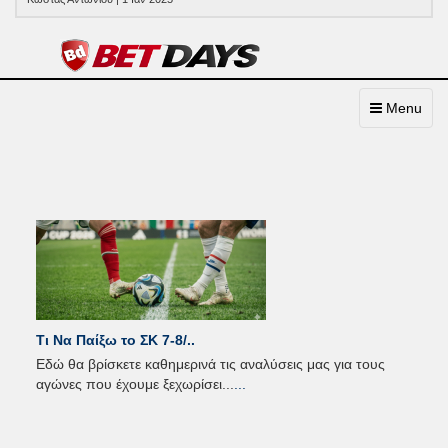
Toggle
Menu
navigation
Τι Να Παίξω το ΣΚ 7-8/..
Εδώ θα βρίσκετε καθημερινά τις αναλύσεις μας για τους
αγώνες που έχουμε ξεχωρίσει...
...