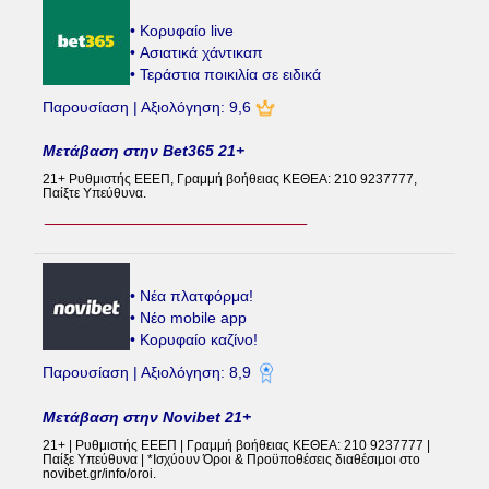
• Κορυφαίο live
• Ασιατικά χάντικαπ
• Τεράστια ποικιλία σε ειδικά
Παρουσίαση | Αξιολόγηση: 9,6
Μετάβαση στην Bet365 21+
21+ Ρυθμιστής ΕΕΕΠ, Γραμμή βοήθειας ΚΕΘΕΑ: 210 9237777,
Παίξτε Υπεύθυνα.
• Νέα πλατφόρμα!
• Νέο mobile app
• Κορυφαίο καζίνο!
Παρουσίαση | Αξιολόγηση: 8,9
Μετάβαση στην Novibet 21+
21+ | Ρυθμιστής ΕΕΕΠ | Γραμμή βοήθειας ΚΕΘΕΑ: 210 9237777 |
Παίξε Υπεύθυνα | *Ισχύουν Όροι & Προϋποθέσεις διαθέσιμοι στο
novibet.gr/info/oroi.