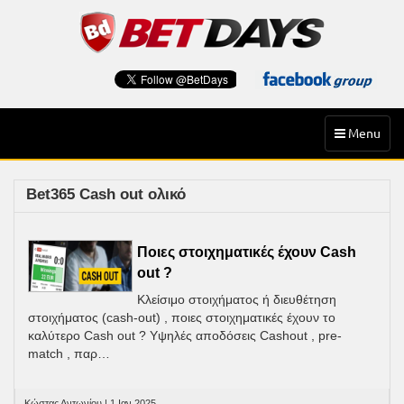
Skip
to
content
Toggle
Menu
navigation
Bet365 Cash out ολικό
Ποιες στοιχηματικές έχουν Cash
out ?
Κλείσιμο στοιχήματος ή διευθέτηση
στοιχήματος (cash-out) , ποιες στοιχηματικές έχουν το
καλύτερο Cash out ? Υψηλές αποδόσεις Cashout , pre-
match , παρ…
Κώστας Αντωνίου | 1 Ιαν 2025