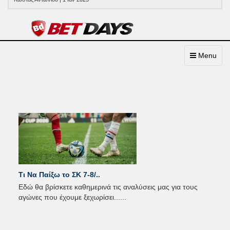
Toggle
Menu
navigation
Τι Να Παίξω το ΣΚ 7-8/..
Εδώ θα βρίσκετε καθημερινά τις αναλύσεις μας για τους
αγώνες που έχουμε ξεχωρίσει...
...