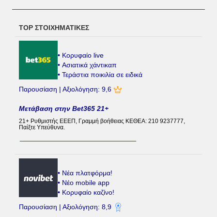
TOP ΣΤΟΙΧΗΜΑΤΙΚΕΣ
• Κορυφαίο live
• Ασιατικά χάντικαπ
• Τεράστια ποικιλία σε ειδικά
Παρουσίαση | Αξιολόγηση: 9,6
Μετάβαση στην Bet365 21+
21+ Ρυθμιστής ΕΕΕΠ, Γραμμή βοήθειας ΚΕΘΕΑ: 210 9237777,
Παίξτε Υπεύθυνα.
• Νέα πλατφόρμα!
• Νέο mobile app
• Κορυφαίο καζίνο!
Παρουσίαση | Αξιολόγηση: 8,9