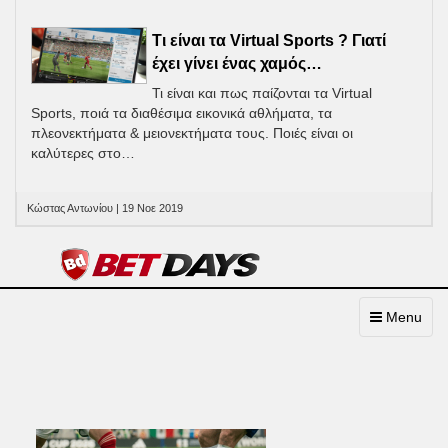
Τι είναι τα Virtual Sports ? Γιατί
έχει γίνει ένας χαμός…
Τι είναι και πως παίζονται τα Virtual
Sports, ποιά τα διαθέσιμα εικονικά αθλήματα, τα
πλεονεκτήματα & μειονεκτήματα τους. Ποιές είναι οι
καλύτερες στο…
Κώστας Αντωνίου | 19 Νοε 2019
Toggle
Menu
navigation