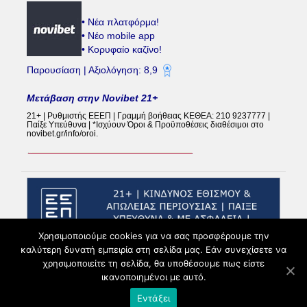
• Νέα πλατφόρμα!
• Νέο mobile app
• Κορυφαίο καζίνο!
Παρουσίαση | Αξιολόγηση: 8,9
Μετάβαση στην Novibet 21+
21+ | Ρυθμιστής ΕΕΕΠ | Γραμμή βοήθειας ΚΕΘΕΑ: 210 9237777 |
Παίξε Υπεύθυνα | *Ισχύουν Όροι & Προϋποθέσεις διαθέσιμοι στο
novibet.gr/info/oroi.
Χρησιμοποιούμε cookies για να σας προσφέρουμε την
καλύτερη δυνατή εμπειρία στη σελίδα μας. Εάν συνεχίσετε να
χρησιμοποιείτε τη σελίδα, θα υποθέσουμε πως είστε
ικανοποιημένοι με αυτό.
Επικοινωνία
|
Όροι χρήσης
|
Πολιτική απορρήτου
Εντάξει