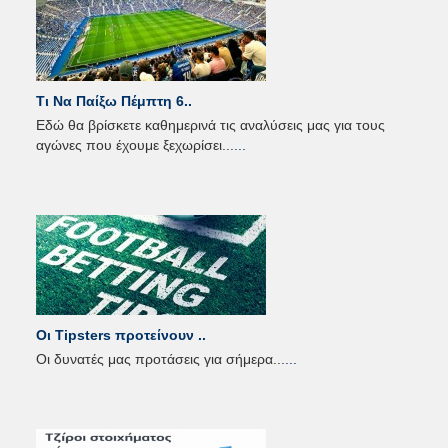
Τι Να Παίξω Πέμπτη 6..
Εδώ θα βρίσκετε καθημερινά τις αναλύσεις μας για τους
αγώνες που έχουμε ξεχωρίσει...
...
Οι Tipsters προτείνουν ..
Οι δυνατές μας προτάσεις για σήμερα...
...