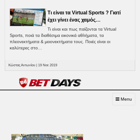
Τι είναι τα Virtual Sports ? Γιατί
έχει γίνει ένας χαμός…
Τι είναι και πως παίζονται τα Virtual
Sports, ποιά τα διαθέσιμα εικονικά αθλήματα, τα
πλεονεκτήματα & μειονεκτήματα τους. Ποιές είναι οι
καλύτερες στο…
Κώστας Αντωνίου | 19 Νοε 2019
Toggle
Menu
navigation