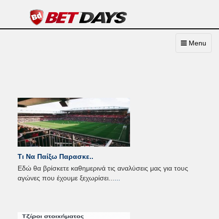
Toggle
Menu
navigation
Τι Να Παίξω Παρασκε..
Εδώ θα βρίσκετε καθημερινά τις αναλύσεις μας για τους
αγώνες που έχουμε ξεχωρίσει...
...