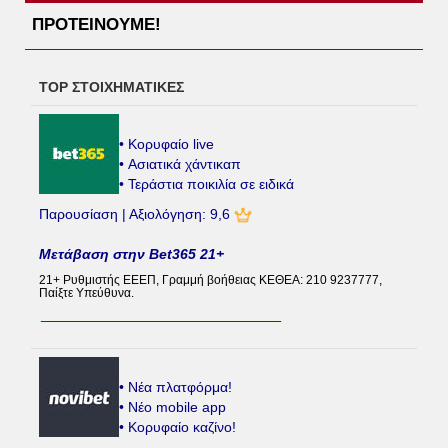
ΠΡΟΤΕΙΝΟΥΜΕ!
TOP ΣΤΟΙΧΗΜΑΤΙΚΕΣ
• Κορυφαίο live
• Ασιατικά χάντικαπ
• Τεράστια ποικιλία σε ειδικά
Παρουσίαση | Αξιολόγηση: 9,6
Μετάβαση στην Bet365 21+
21+ Ρυθμιστής ΕΕΕΠ, Γραμμή βοήθειας ΚΕΘΕΑ: 210 9237777,
Παίξτε Υπεύθυνα.
• Νέα πλατφόρμα!
• Νέο mobile app
• Κορυφαίο καζίνο!