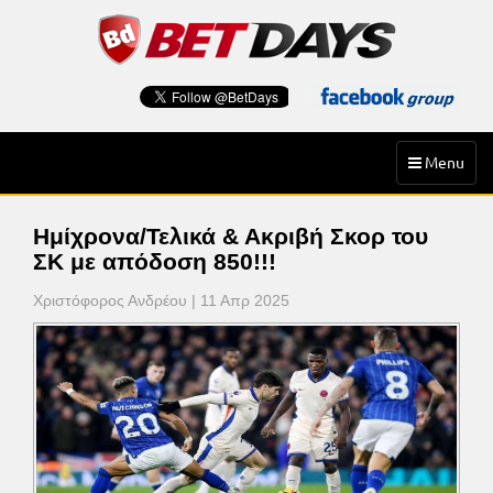
Skip
to
content
Toggle
Menu
navigation
Ημίχρονα/Τελικά & Ακριβή Σκορ του
ΣΚ με απόδοση 850!!!
Χριστόφορος Ανδρέου | 11 Απρ 2025