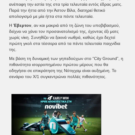
ανέπαφη την εστία της στα τρία τελευταία εντός έδρας ματς.
Παρά την ήττα από την Άστον Βίλα, διατηρεί θετικό
απολογισμό με μία ήττα στα πέντε τελευταία.
Η
Έβερτον
, αν και μακριά από τη ζώνη του υποβιβασμού,
δείχνει να χάνει τον προσανατολισμό της, έχοντας έξι ματς
χωρίς νίκη. Συνηθίζει να ξεκινά νωθρά, καθώς έχει δεχτεί
πρώτη γκολ στα τέσσερα από τα πέντε τελευταία παιχνίδια
της.
Με βάση τη δυναμική των γηπεδούχων στο “City Ground”, η
πιθανότητα ισορροπημένου πρώτου μέρους που θα
οδηγήσει σε επικράτηση της Νότιγχαμ είναι αυξημένη. Το
σενάριο του Χ/1 συγκεντρώνει πολλές πιθανότητες.