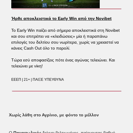
Ήρθε αποκλειστικά το Early Win από την Novibet
Το Early Win παίζει από σήμερα αποκλειστικά στη Novibet
και σου επιτρέπει να «κλειδώσεις» μία ή παραπάνω
επιλογές του δελτίου σου νωρίτερα, χωρίς να χρειαστεί να
κάνεις Cash Out όλο το παρολί.
Τώρα εσύ αποφασίζεις πότε ένας αγώνας τελειώνει. Και
τελειώνει με νίκη!
ΕΕΕΠ | 21+ | ΠΑΙΞΕ ΥΠΕΥΘΥΝΑ
Χωρίς λάθη στο Αγρίνιο, με φόντο το μέλλον
Ο
Παναιτωλικός
δείχνει βελτιωμένος, παίρνοντας βαθμό