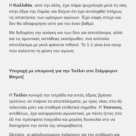
Η
Καλλιθέα
, από την άλλη, έχει πάρει ψυχολογία μετά τη νίκη
στην έδρα της Λαμίας και δείχνει ότι έχει αντιληφθεί πλήρως
τις απαιτήσεις των κρίσιμων αγώνων. Έχει σαφή στόχο και
δεν θα αδιαφορήσει ούτε για τον έναν βαθμό.
Με δεδομένη την ανάγκη και των δύο για αποτέλεσμα, αλλά
και τις αμυντικές αστάθειες εκατέρωθεν, ένα ισόπαλο
αποτέλεσμα με γκολ φαίνεται πιθανό. Το 1-1 είναι ένα σκορ
που καλύπτει τη φύση του αγώνα.
Υπεροχή με υπομονή για την Τσέλσι στο Στάμφορντ
Μπριτζ
Η
Τσέλσι
κυνηγά την τετράδα και εντός έδρας βρίσκει
τρόπους να παίρνει τα αποτελέσματα, με τρεις νίκες στα έξι
τελευταία ματς και σταθερά επιθετικά σημάδια. Η
Ίπσουιτς
,
αντιθέτως, έχει καταρρεύσει αγωνιστικά, με πέντε ήττες στα
έξι πιο πρόσφατα παιχνίδια και μεγάλη δυσκολία στο να
διατηρήσει την εστία της απαραβίαστη.
Ωστόσο, οι φιλοξενούμενοι παλεύουν για την επιβίωση και