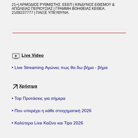
21+| ΑΡΜΟΔΙΟΣ ΡΥΘΜΙΣΤΗΣ: ΕΕΕΠ | ΚΙΝΔΥΝΟΣ ΕΘΙΣΜΟΥ &
ΑΠΩΛΕΙΑΣ ΠΕΡΙΟΥΣΙΑΣ | ΓΡΑΜΜΗ ΒΟΗΘΕΙΑΣ ΚΕΘΕΑ:
2109237777 | ΠΑΙΞΕ ΥΠΕΥΘΥΝΑ.
Live Video
• Live Streaming Αγώνες πως θα δω βήμα - βήμα
Χρήσιμα
• Top Προτάσεις για σήμερα
• Που υπερέχει η κάθε στοιχηματική 2026
• Καλύτερα Live Καζίνο και Tips 2026