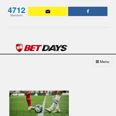
4712
Members
Toggle
Menu
navigation