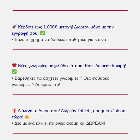
Κέρδισε έως 1.000€ μετοχή! Δωρεάν μόνο με την
εγγραφή σου!
• Βάλε το χρήμα να δουλεύει παθητικά για εσένα...
Νέες γνωριμίες με χιλιάδες άτομα! Κάνε Δωρεάν δοκιμή!
• Βαρέθηκες τις άσχετες γνωριμίες ? Θες σοβαρές
γνωριμίες ? Δοκίμασε το!
Διάλεξε το Δώρο σου! Δωρεάν Tablet , gadgets κέρδισε
τώρα!
• Δες με ένα κλικ τι παίρνεις ακόμη και ΔΩΡΕΑΝ!