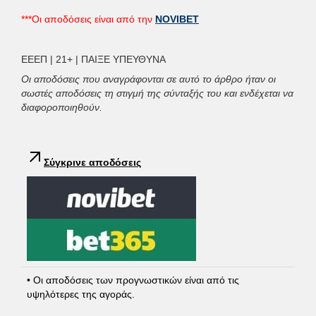
***Οι αποδόσεις είναι από την
NOVIBET
ΕΕΕΠ | 21+ | ΠΑΙΞΕ ΥΠΕΥΘΥΝΑ
Οι αποδόσεις που αναγράφονται σε αυτό το άρθρο ήταν οι
σωστές αποδόσεις τη στιγμή της σύνταξής του και ενδέχεται να
διαφοροποιηθούν.
Σύγκρινε αποδόσεις
• Οι αποδόσεις των προγνωστικών είναι από τις
υψηλότερες της αγοράς.