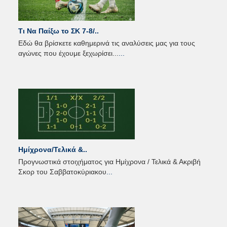
Τι Να Παίξω το ΣΚ 7-8/..
Εδώ θα βρίσκετε καθημερινά τις αναλύσεις μας για τους
αγώνες που έχουμε ξεχωρίσει...
...
Ημίχρονα/Τελικά &..
Προγνωστικά στοιχήματος για Ημίχρονα / Τελικά & Ακριβή
Σκορ του Σαββατοκύριακου
...