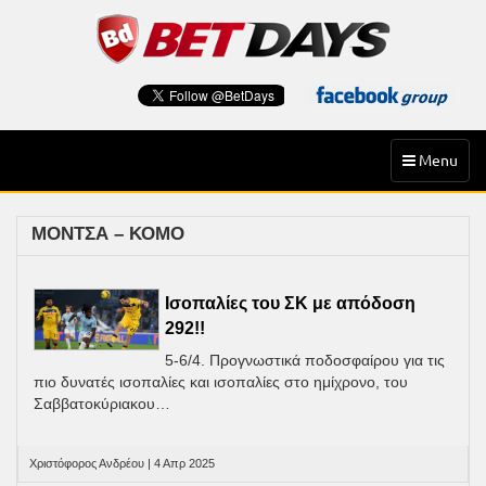
Skip
to
content
Toggle
Menu
navigation
ΜΟΝΤΣΑ – ΚΟΜΟ
Ισοπαλίες του ΣK με απόδοση
292!!
5-6/4. Προγνωστικά ποδοσφαίρου για τις
πιο δυνατές ισοπαλίες και ισοπαλίες στο ημίχρονο, του
Σαββατοκύριακου…
Χριστόφορος Ανδρέου | 4 Απρ 2025