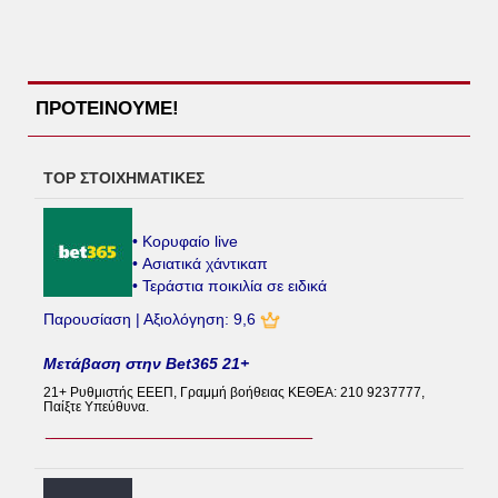
ΠΡΟΤΕΙΝΟΥΜΕ!
TOP ΣΤΟΙΧΗΜΑΤΙΚΕΣ
• Κορυφαίο live
• Ασιατικά χάντικαπ
• Τεράστια ποικιλία σε ειδικά
Παρουσίαση | Αξιολόγηση: 9,6
Μετάβαση στην Bet365 21+
21+ Ρυθμιστής ΕΕΕΠ, Γραμμή βοήθειας ΚΕΘΕΑ: 210 9237777,
Παίξτε Υπεύθυνα.