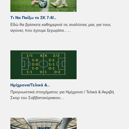
Τι Να Παίξω το ΣΚ 7-8/..
Εδώ θα βρίσκετε καθημερινά τις αναλύσεις μας για τους
αγώνες που έχουμε ξεχωρίσει...
...
Ημίχρονα/Τελικά &..
Προγνωστικά στοιχήματος για Ημίχρονα / Τελικά & Ακριβή
Σκορ του Σαββατοκύριακου
...