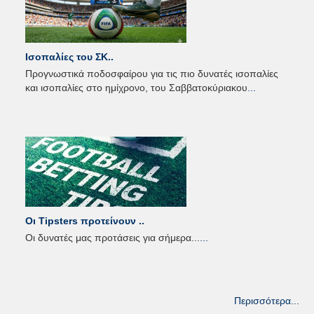
Ισοπαλίες του ΣK..
Προγνωστικά ποδοσφαίρου για τις πιο δυνατές ισοπαλίες
και ισοπαλίες στο ημίχρονο, του Σαββατοκύριακου
...
Οι Tipsters προτείνουν ..
Οι δυνατές μας προτάσεις για σήμερα...
...
Περισσότερα...