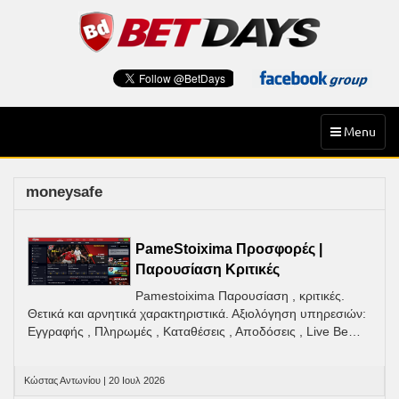
Skip
to
content
Toggle
Menu
navigation
moneysafe
PameStoixima Προσφορές |
Παρουσίαση Κριτικές
Pamestoixima Παρουσίαση , κριτικές.
Θετικά και αρνητικά χαρακτηριστικά. Αξιολόγηση υπηρεσιών:
Εγγραφής , Πληρωμές , Καταθέσεις , Αποδόσεις , Live Be…
Κώστας Αντωνίου | 20 Ιουλ 2026