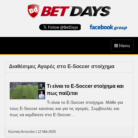
Skip
to
content
Toggle
Menu
navigation
Διαθέσιμες Αγορές στο E-Soccer στοίχημα
Tι είναι το E-Soccer στοίχημα και
πως παίζεται
Τι είναι το E-Soccer στοίχημα. Μάθε για
τους E-Soccer κανόνες και για τις αγορές. Συμβουλές και
πως να κερδίσετε στο E-Soccer…
Κώστας Αντωνίου | 12 Μάι 2020