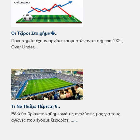
Οι Τζίροι Στοιχήμα�..
Ποια σημεία έχουν αρχίσει και φορτώνονται σήμερα 1Χ2 ,
Over Under
...
Τι Να Παίξω Πέμπτη 6..
Εδώ θα βρίσκετε καθημερινά τις αναλύσεις μας για τους
αγώνες που έχουμε ξεχωρίσει...
...