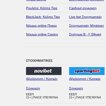
Ρουλέτα: Κόλπα Tips
Cashout σύγκριση
BlackJack: Κόλπα Tips
Live bet Στοιχηματικές
Νόμιμο online Ποκερ
Στοιχηματικές Μπάσκετ
Νόμιμα online Casino
Στοίχημα Β - Γ Εθνική
ΣΤΟΙΧΗΜΑΤΙΚΕΣ
Αξιολόγηση / Κριτικές
Αξιολόγηση / Κριτικές
Σύγκριση
Σύγκριση
ΕΕΕΠ
ΕΕΕΠ
21+ | ΠΑΙΞΕ ΥΠΕΥΘΥΝΑ
21+ | ΠΑΙΞΕ ΥΠΕΥΘΥΝΑ