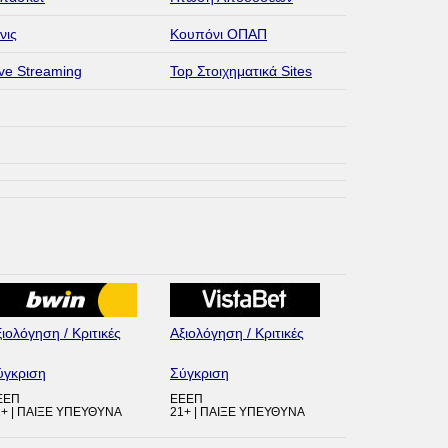
νις
Κουπόνι ΟΠΑΠ
ive Streaming
Top Στοιχηματικά Sites
ιολόγηση / Κριτικές
Αξιολόγηση / Κριτικές
ύγκριση
Σύγκριση
ΕΕΠ
ΕΕΕΠ
1+ | ΠΑΙΞΕ ΥΠΕΥΘΥΝΑ
21+ | ΠΑΙΞΕ ΥΠΕΥΘΥΝΑ