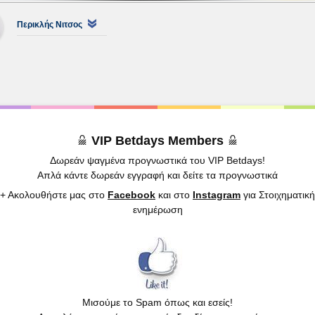
Περικλής Νιτσος
VIP Betdays Members
Δωρεάν ψαγμένα προγνωστικά του VIP Betdays!
Απλά κάντε δωρεάν εγγραφή και δείτε τα προγνωστικά
+ Ακολουθήστε μας στο
Facebook
και στο
Instagram
για Στοιχηματική
ενημέρωση
Μισούμε το Spam όπως και εσείς!