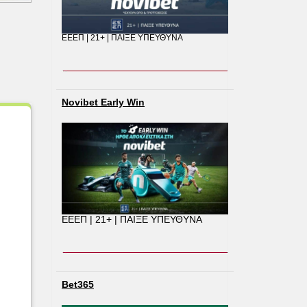
ΕΕΕΠ | 21+ | ΠΑΙΞΕ ΥΠΕΥΘΥΝΑ
Novibet Early Win
ΕΕΕΠ | 21+ | ΠΑΙΞΕ ΥΠΕΥΘΥΝΑ
Bet365