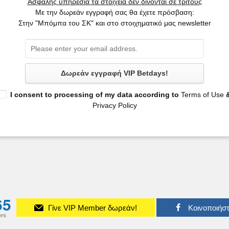
Ασφαλής υπηρεσία τα στοιχεία δεν δίνονται σε τρίτους
Με την δωρεάν εγγραφή σας θα έχετε πρόσβαση:
Στην "Μπόμπα του ΣΚ" και στο στοιχηματικό μας newsletter
Δωρεάν εγγραφή VIP Betdays!
I consent to processing of my data according to
Terms of Use
Privacy Policy
65
Γίνε VIP Member δωρεάν!
Κοινοποιήσ
rs