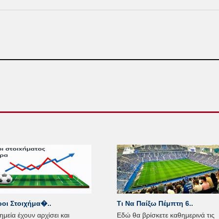
ροι Στοιχήμα�..
Τι Να Παίξω Πέμπτη 6..
ημεία έχουν αρχίσει και
Εδώ θα βρίσκετε καθημερινά τις