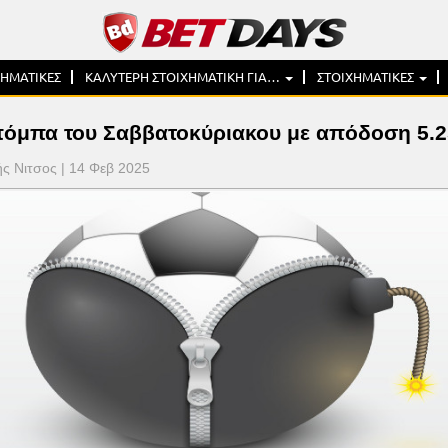
Sk
to
co
ΧΗΜΑΤΙΚΕΣ
ΚΑΛΥΤΕΡΗ ΣΤΟΙΧΗΜΑΤΙΚΗ ΓΙΑ…
ΣΤΟΙΧΗΜΑΤΙΚΕΣ
όμπα του Σαββατοκύριακου με απόδοση 5.2
ής Νιτσος | 14 Φεβ 2025