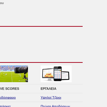
που
IVE SCORES
ΕΡΓΑΛΕΙΑ
οδόσφαιρο
Υψηλοί Τζίροι
πάσκετ
Πτώση Αποδόσεων