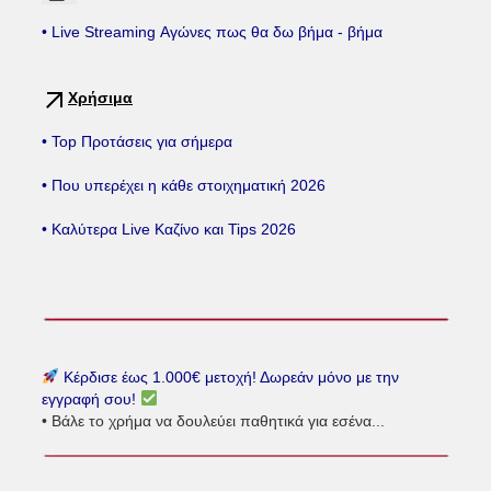
• Live Streaming Αγώνες πως θα δω βήμα - βήμα
Χρήσιμα
• Top Προτάσεις για σήμερα
• Που υπερέχει η κάθε στοιχηματική 2026
• Καλύτερα Live Καζίνο και Tips 2026
Κέρδισε έως 1.000€ μετοχή! Δωρεάν μόνο με την
εγγραφή σου!
• Βάλε το χρήμα να δουλεύει παθητικά για εσένα...