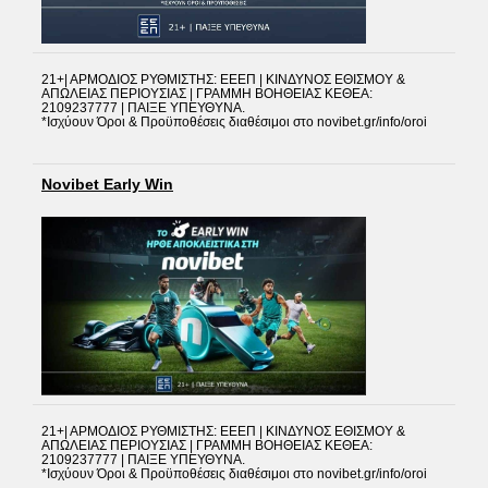
21+| ΑΡΜΟΔΙΟΣ ΡΥΘΜΙΣΤΗΣ: ΕΕΕΠ | ΚΙΝΔΥΝΟΣ ΕΘΙΣΜΟΥ &
ΑΠΩΛΕΙΑΣ ΠΕΡΙΟΥΣΙΑΣ | ΓΡΑΜΜΗ ΒΟΗΘΕΙΑΣ ΚΕΘΕΑ:
2109237777 | ΠΑΙΞΕ ΥΠΕΥΘΥΝΑ.
*Ισχύουν Όροι & Προϋποθέσεις διαθέσιμοι στο novibet.gr/info/oroi
Novibet Early Win
21+| ΑΡΜΟΔΙΟΣ ΡΥΘΜΙΣΤΗΣ: ΕΕΕΠ | ΚΙΝΔΥΝΟΣ ΕΘΙΣΜΟΥ &
ΑΠΩΛΕΙΑΣ ΠΕΡΙΟΥΣΙΑΣ | ΓΡΑΜΜΗ ΒΟΗΘΕΙΑΣ ΚΕΘΕΑ:
2109237777 | ΠΑΙΞΕ ΥΠΕΥΘΥΝΑ.
*Ισχύουν Όροι & Προϋποθέσεις διαθέσιμοι στο novibet.gr/info/oroi