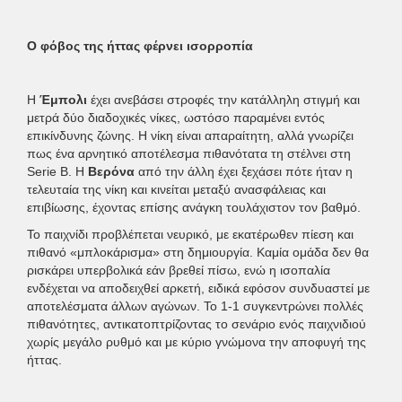
Ο φόβος της ήττας φέρνει ισορροπία
Η
Έμπολι
έχει ανεβάσει στροφές την κατάλληλη στιγμή και
μετρά δύο διαδοχικές νίκες, ωστόσο παραμένει εντός
επικίνδυνης ζώνης. Η νίκη είναι απαραίτητη, αλλά γνωρίζει
πως ένα αρνητικό αποτέλεσμα πιθανότατα τη στέλνει στη
Serie B. Η
Βερόνα
από την άλλη έχει ξεχάσει πότε ήταν η
τελευταία της νίκη και κινείται μεταξύ ανασφάλειας και
επιβίωσης, έχοντας επίσης ανάγκη τουλάχιστον τον βαθμό.
Το παιχνίδι προβλέπεται νευρικό, με εκατέρωθεν πίεση και
πιθανό «μπλοκάρισμα» στη δημιουργία. Καμία ομάδα δεν θα
ρισκάρει υπερβολικά εάν βρεθεί πίσω, ενώ η ισοπαλία
ενδέχεται να αποδειχθεί αρκετή, ειδικά εφόσον συνδυαστεί με
αποτελέσματα άλλων αγώνων. Το 1-1 συγκεντρώνει πολλές
πιθανότητες, αντικατοπτρίζοντας το σενάριο ενός παιχνιδιού
χωρίς μεγάλο ρυθμό και με κύριο γνώμονα την αποφυγή της
ήττας.