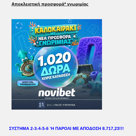
Αποκλειστική προσφορά* γνωριμίας
ΣΥΣΤΗΜΑ 2-3-4-5-6 ‘Η ΠΑΡΟΛΙ ΜΕ ΑΠΟΔΟΣΗ 8.717,23!!!