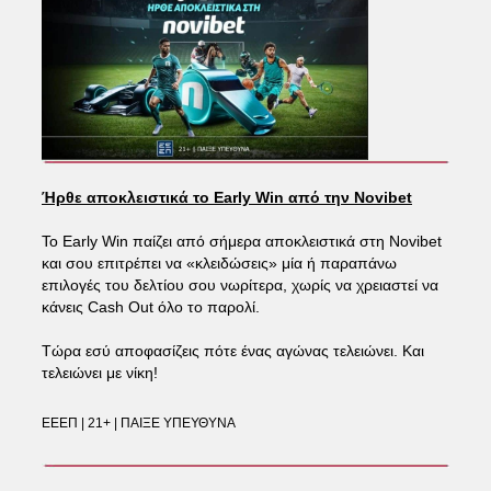
Ήρθε αποκλειστικά το Early Win από την Novibet
Το Early Win παίζει από σήμερα αποκλειστικά στη Novibet
και σου επιτρέπει να «κλειδώσεις» μία ή παραπάνω
επιλογές του δελτίου σου νωρίτερα, χωρίς να χρειαστεί να
κάνεις Cash Out όλο το παρολί.
Τώρα εσύ αποφασίζεις πότε ένας αγώνας τελειώνει. Και
τελειώνει με νίκη!
ΕΕΕΠ | 21+ | ΠΑΙΞΕ ΥΠΕΥΘΥΝΑ