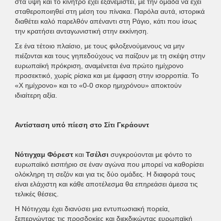
στα ύψη και το κίνητρο έχει εξανεμιστεί, με την ομάδα να έχει
σταθεροποιηθεί στη μέση του πίνακα. Παρόλα αυτά, ιστορικά
διαθέτει καλό παρελθόν απέναντι στη Ράγιο, κάτι που ίσως
την κρατήσει ανταγωνιστική στην εκκίνηση.
Σε ένα τέτοιο πλαίσιο, με τους φιλοξενούμενους να μην
πιέζονται και τους γηπεδούχους να παίζουν με τη σκέψη στην
ευρωπαϊκή πρόκριση, αναμένεται ένα πρώτο ημίχρονο
προσεκτικό, χωρίς ρίσκα και με έμφαση στην ισορροπία. Το
«Χ ημίχρονο» και το «0-0 σκορ ημιχρόνου» αποκτούν
ιδιαίτερη αξία.
Αντίσταση υπό πίεση στο Σίτι Γκράουντ
Νότιγχαμ Φόρεστ
και
Τσέλσι
συγκρούονται με φόντο το
ευρωπαϊκό εισιτήριο σε έναν αγώνα που μπορεί να καθορίσει
ολόκληρη τη σεζόν και για τις δύο ομάδες. Η διαφορά τους
είναι ελάχιστη και κάθε αποτέλεσμα θα επηρεάσει άμεσα τις
τελικές θέσεις.
Η Νότιγχαμ έχει διανύσει μια εντυπωσιακή πορεία,
ξεπερνώντας τις προσδοκίες και διεκδικώντας ευρωπαϊκή