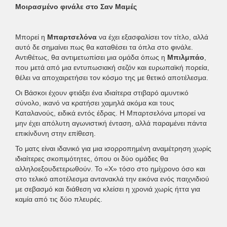
Μοιρασμένο φινάλε στο Σαν Μαμές
Μπορεί η
Μπαρτσελόνα
να έχει εξασφαλίσει τον τίτλο, αλλά
αυτό δε σημαίνει πως θα καταθέσει τα όπλα στο φινάλε.
Αντιθέτως, θα αντιμετωπίσει μια ομάδα όπως η
Μπιλμπάο
,
που μετά από μια εντυπωσιακή σεζόν και ευρωπαϊκή πορεία,
θέλει να αποχαιρετήσει τον κόσμο της με θετικό αποτέλεσμα.
Οι Βάσκοι έχουν φτιάξει ένα ιδιαίτερα στιβαρό αμυντικό
σύνολο, ικανό να κρατήσει χαμηλά ακόμα και τους
Καταλανούς, ειδικά εντός έδρας. Η Μπαρτσελόνα μπορεί να
μην έχει απόλυτη αγωνιστική ένταση, αλλά παραμένει πάντα
επικίνδυνη στην επίθεση.
Το ματς είναι ιδανικό για μια ισορροπημένη αναμέτρηση χωρίς
ιδιαίτερες σκοπιμότητες, όπου οι δύο ομάδες θα
αλληλοεξουδετερωθούν. Το «Χ» τόσο στο ημίχρονο όσο και
στο τελικό αποτέλεσμα αντανακλά την εικόνα ενός παιχνιδιού
με σεβασμό και διάθεση να κλείσει η χρονιά χωρίς ήττα για
καμία από τις δύο πλευρές.