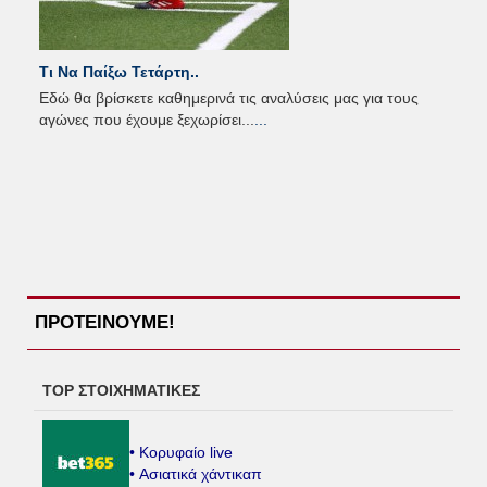
Τι Να Παίξω Τετάρτη..
Εδώ θα βρίσκετε καθημερινά τις αναλύσεις μας για τους
αγώνες που έχουμε ξεχωρίσει...
...
ΠΡΟΤΕΙΝΟΥΜΕ!
TOP ΣΤΟΙΧΗΜΑΤΙΚΕΣ
• Κορυφαίο live
• Ασιατικά χάντικαπ