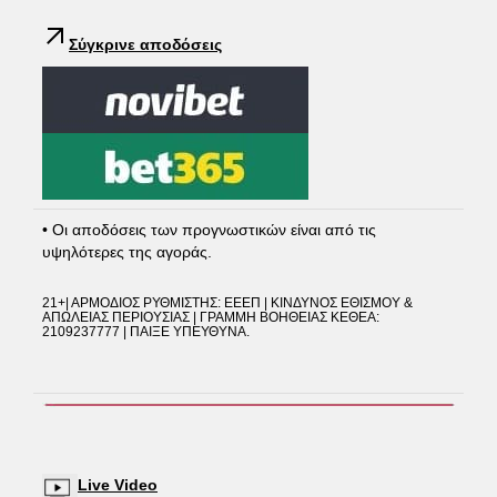
Σύγκρινε αποδόσεις
• Οι αποδόσεις των προγνωστικών είναι από τις
υψηλότερες της αγοράς.
21+| ΑΡΜΟΔΙΟΣ ΡΥΘΜΙΣΤΗΣ: ΕΕΕΠ | ΚΙΝΔΥΝΟΣ ΕΘΙΣΜΟΥ &
ΑΠΩΛΕΙΑΣ ΠΕΡΙΟΥΣΙΑΣ | ΓΡΑΜΜΗ ΒΟΗΘΕΙΑΣ ΚΕΘΕΑ:
2109237777 | ΠΑΙΞΕ ΥΠΕΥΘΥΝΑ.
Live Video