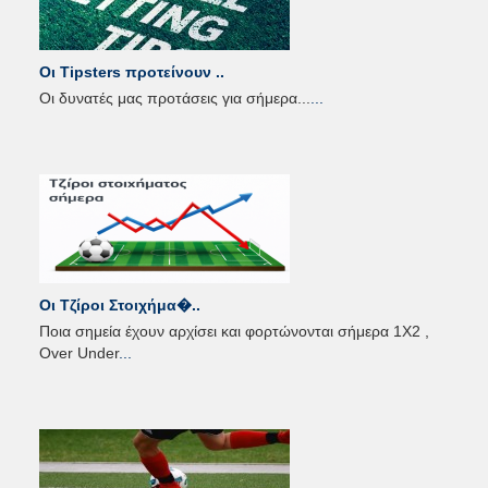
Οι Tipsters προτείνουν ..
Οι δυνατές μας προτάσεις για σήμερα...
...
Οι Τζίροι Στοιχήμα�..
Ποια σημεία έχουν αρχίσει και φορτώνονται σήμερα 1Χ2 ,
Over Under
...