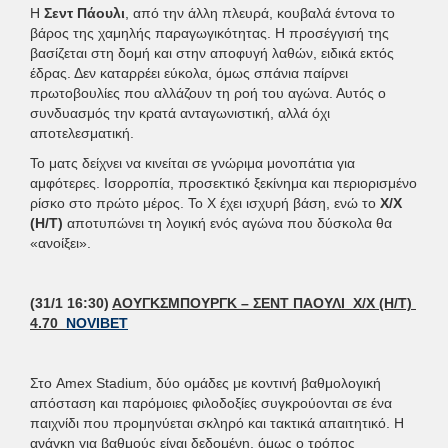
Η
Σεντ Πάουλι
, από την άλλη πλευρά, κουβαλά έντονα το
βάρος της χαμηλής παραγωγικότητας. Η προσέγγισή της
βασίζεται στη δομή και στην αποφυγή λαθών, ειδικά εκτός
έδρας. Δεν καταρρέει εύκολα, όμως σπάνια παίρνει
πρωτοβουλίες που αλλάζουν τη ροή του αγώνα. Αυτός ο
συνδυασμός την κρατά ανταγωνιστική, αλλά όχι
αποτελεσματική.
Το ματς δείχνει να κινείται σε γνώριμα μονοπάτια για
αμφότερες. Ισορροπία, προσεκτικό ξεκίνημα και περιορισμένο
ρίσκο στο πρώτο μέρος. Το Χ έχει ισχυρή βάση, ενώ το
Χ/Χ
(Η/Τ)
αποτυπώνει τη λογική ενός αγώνα που δύσκολα θα
«ανοίξει».
(31/1 16:30)
ΑΟΥΓΚΣΜΠΟΥΡΓΚ – ΣΕΝΤ ΠΑΟΥΛΙ Χ/Χ (Η/Τ)
4.70
NOVIBET
Στο Amex Stadium, δύο ομάδες με κοντινή βαθμολογική
απόσταση και παρόμοιες φιλοδοξίες συγκρούονται σε ένα
παιχνίδι που προμηνύεται σκληρό και τακτικά απαιτητικό. Η
ανάγκη για βαθμούς είναι δεδομένη, όμως ο τρόπος