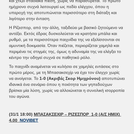
και χτίζει σταδιακά πίεση, χωρίς να παρασύρεται. Το πρώτο
ημίχρονο συχνά λειτουργεί ως πεδίο ελέγχου, όπου η
υπεροχή της αποτυπώνεται περισσότερο στη διάταξη και
λιγότερο στην ένταση.
Η Ρίζεσπορ, από την άλλη, ταξιδεύει με βασικό ζητούμενο να
αντέξει. Εκτός έδρας δυσκολεύεται να κρατήσει μπάλα και
ρυθμό, με τα περισσότερα παιχνίδια της να εξελίσσονται σε
αμυντική δοκιμασία. Όταν πιέζεται, περιορίζεται χαμηλά και
περιμένει τις στιγμές της, όμως η αδυναμία της να ελέγξει το
κέντρο την οδηγεί συχνά σε παθητικό ρόλο.
Το παιχνίδι αναμένεται να κυλήσει σε χαμηλές εντάσεις στο
πρώτο μέρος, με τη Μπασακσεχίρ να έχει τον έλεγχο χωρίς
να ανοίγεται. Το
1-0 (Ακριβές Σκορ Ημιχρόνου)
αποτυπώνει
ιδανικά ένα σενάριο όπου η ποιότητα των γηπεδούχων
βρίσκει μία λύση, χωρίς να αλλοιώνεται η συνολική ισορροπία
του αγώνα.
(31/1 18:00)
ΜΠΑΣΑΚΣΕΧΙΡ – ΡΙΖΕΣΠΟΡ 1-0 (Α/Σ ΗΜΙΧ)
4.00
NOVIBET