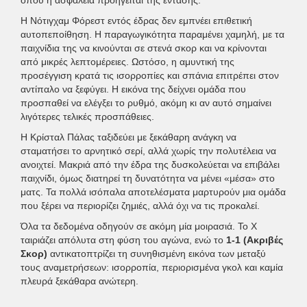
όπου η ασφάλεια προηγείται της έντασης.
Η Νότιγχαμ Φόρεστ εντός έδρας δεν εμπνέει επιθετική
αυτοπεποίθηση. Η παραγωγικότητα παραμένει χαμηλή, με τα
παιχνίδια της να κινούνται σε στενά σκορ και να κρίνονται
από μικρές λεπτομέρειες. Ωστόσο, η αμυντική της
προσέγγιση κρατά τις ισορροπίες και σπάνια επιτρέπει στον
αντίπαλο να ξεφύγει. Η εικόνα της δείχνει ομάδα που
προσπαθεί να ελέγξει το ρυθμό, ακόμη κι αν αυτό σημαίνει
λιγότερες τελικές προσπάθειες.
Η Κρίσταλ Πάλας ταξιδεύει με ξεκάθαρη ανάγκη να
σταματήσει το αρνητικό σερί, αλλά χωρίς την πολυτέλεια να
ανοιχτεί. Μακριά από την έδρα της δυσκολεύεται να επιβάλει
παιχνίδι, όμως διατηρεί τη δυνατότητα να μένει «μέσα» στο
ματς. Τα πολλά ισόπαλα αποτελέσματα μαρτυρούν μια ομάδα
που ξέρει να περιορίζει ζημιές, αλλά όχι να τις προκαλεί.
Όλα τα δεδομένα οδηγούν σε ακόμη μία μοιρασιά. Το Χ
ταιριάζει απόλυτα στη φύση του αγώνα, ενώ το
1-1 (Ακριβές
Σκορ)
αντικατοπτρίζει τη συνηθισμένη εικόνα των μεταξύ
τους αναμετρήσεων: ισορροπία, περιορισμένα γκολ και καμία
πλευρά ξεκάθαρα ανώτερη.