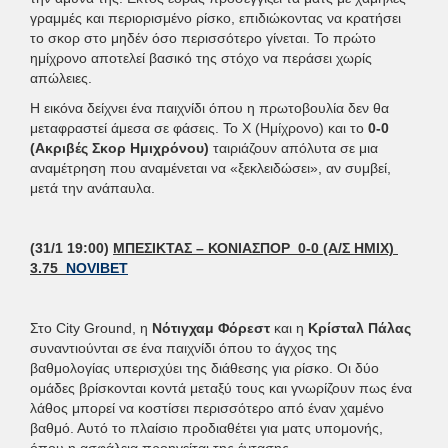
γραμμές και περιορισμένο ρίσκο, επιδιώκοντας να κρατήσει
το σκορ στο μηδέν όσο περισσότερο γίνεται. Το πρώτο
ημίχρονο αποτελεί βασικό της στόχο να περάσει χωρίς
απώλειες.
Η εικόνα δείχνει ένα παιχνίδι όπου η πρωτοβουλία δεν θα
μεταφραστεί άμεσα σε φάσεις. Το Χ (Ημίχρονο) και το
0-0
(Ακριβές Σκορ Ημιχρόνου)
ταιριάζουν απόλυτα σε μια
αναμέτρηση που αναμένεται να «ξεκλειδώσει», αν συμβεί,
μετά την ανάπαυλα.
(31/1 19:00)
ΜΠΕΣΙΚΤΑΣ – ΚΟΝΙΑΣΠΟΡ 0-0 (Α/Σ ΗΜΙΧ)
3.75
NOVIBET
Στο City Ground, η
Νότιγχαμ Φόρεστ
και η
Κρίσταλ Πάλας
συναντιούνται σε ένα παιχνίδι όπου το άγχος της
βαθμολογίας υπερισχύει της διάθεσης για ρίσκο. Οι δύο
ομάδες βρίσκονται κοντά μεταξύ τους και γνωρίζουν πως ένα
λάθος μπορεί να κοστίσει περισσότερο από έναν χαμένο
βαθμό. Αυτό το πλαίσιο προδιαθέτει για ματς υπομονής,