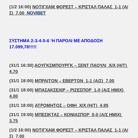
(1/2 16:00)
ΝΟΤΙΓΧΑΜ ΦΟΡΕΣΤ – ΚΡΙΣΤΑΛ ΠΑΛΑΣ 1-1 (Α/
Σ) 7.00
NOVIBET
ΣΥΣΤΗΜΑ 2-3-4-5-6 ‘Η ΠΑΡΟΛΙ ΜΕ ΑΠΟΔΟΣΗ
17.099,78!!!!!
(31/1 16:30)
ΑΟΥΓΚΣΜΠΟΥΡΓΚ – ΣΕΝΤ ΠΑΟΥΛΙ Χ/Χ (Η/Τ)
4.70
(31/1 18:00)
ΜΠΡΑΙΤΟΝ – ΕΒΕΡΤΟΝ 1-1 (Α/Σ) 7.00
(31/1 18:00)
ΜΠΑΣΑΚΣΕΧΙΡ – ΡΙΖΕΣΠΟΡ 1-0 (Α/Σ ΗΜΙΧ)
4.00
(31/1 18:00)
ΑΤΡΟΜΗΤΟΣ – ΟΦΗ Χ/Χ (Η/Τ) 4.95
(31/1 19:00)
ΜΠΕΣΙΚΤΑΣ – ΚΟΝΙΑΣΠΟΡ 0-0 (Α/Σ ΗΜΙΧ)
3.75
(1/2 16:00)
ΝΟΤΙΓΧΑΜ ΦΟΡΕΣΤ – ΚΡΙΣΤΑΛ ΠΑΛΑΣ 1-1 (Α/
Σ) 7.00