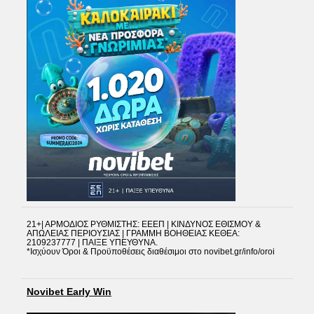
21+| ΑΡΜΟΔΙΟΣ ΡΥΘΜΙΣΤΗΣ: ΕΕΕΠ | ΚΙΝΔΥΝΟΣ ΕΘΙΣΜΟΥ &
ΑΠΩΛΕΙΑΣ ΠΕΡΙΟΥΣΙΑΣ | ΓΡΑΜΜΗ ΒΟΗΘΕΙΑΣ ΚΕΘΕΑ:
2109237777 | ΠΑΙΞΕ ΥΠΕΥΘΥΝΑ.
*Ισχύουν Όροι & Προϋποθέσεις διαθέσιμοι στο novibet.gr/info/oroi
Novibet Early Win