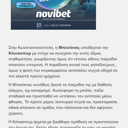
Στην Κωνσταντινούπολη, η
Μπεσίκτας
υποδέχεται την
Κόνιασπορ
με στόχο να συνεχίσει την εντός έδρας
σταθερότητα, γνωρίζοντας όμως ότι τέτοιου είδους παιχνίδια
απαιτούν υπομονή. Η παράδοση ευνοεί τους γηπεδούχους,
όμως η φύση του συγκεκριμένου αντιπάλου συχνά οδηγεί σε
πιο κλειστά πρώτα ημίχρονα.
Η Μπεσίκτας συνήθως ξεκινά τα παιχνίδια της με διάθεση
ελέγχου, όχι καταιγισμό. Κυκλοφορεί τη μπάλα, πιέζει
σταδιακά και προσπαθεί να «σπάσει» τον αντίπαλο μέσω
φθοράς. Το πρώτο μέρος λειτουργεί συχνά ως προετοιμασία,
ειδικά απέναντι σε ομάδες που κλείνονται και δεν αφήνουν
χώρους.
Η Κόνιασπορ έρχεται με ξεκάθαρη πρόθεση να προστατεύσει
την άμυνά της. Εκτός έδρας προσεγγίζει τα ματς με χαμηλές