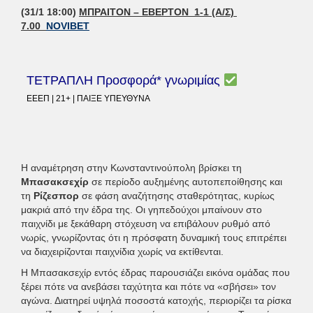
(31/1 18:00)
ΜΠΡΑΙΤΟΝ – ΕΒΕΡΤΟΝ 1-1 (Α/Σ)
7.00
NOVIBET
ΤΕΤΡΑΠΛΗ Προσφορά* γνωριμίας
ΕΕΕΠ | 21+ | ΠΑΙΞΕ ΥΠΕΥΘΥΝΑ
Η αναμέτρηση στην Κωνσταντινούπολη βρίσκει τη
Μπασακσεχίρ
σε περίοδο αυξημένης αυτοπεποίθησης και
τη
Ρίζεσπορ
σε φάση αναζήτησης σταθερότητας, κυρίως
μακριά από την έδρα της. Οι γηπεδούχοι μπαίνουν στο
παιχνίδι με ξεκάθαρη στόχευση να επιβάλουν ρυθμό από
νωρίς, γνωρίζοντας ότι η πρόσφατη δυναμική τους επιτρέπει
να διαχειρίζονται παιχνίδια χωρίς να εκτίθενται.
Η Μπασακσεχίρ εντός έδρας παρουσιάζει εικόνα ομάδας που
ξέρει πότε να ανεβάσει ταχύτητα και πότε να «σβήσει» τον
αγώνα. Διατηρεί υψηλά ποσοστά κατοχής, περιορίζει τα ρίσκα