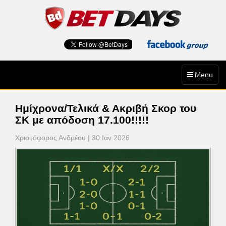
Skip
to
content
Toggle
Menu
navigation
Ημίχρονα/Τελικά & Ακριβή Σκορ του
ΣΚ με απόδοση 17.100!!!!!
Χριστόφορος Ανδρέου | 30 Ιαν 2026