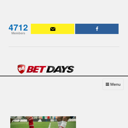
4712
Members
Toggle
Menu
navigation