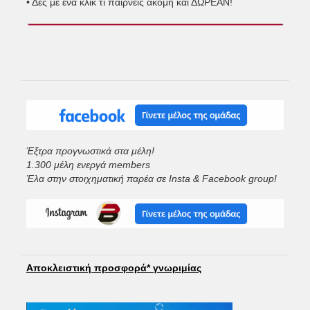
• Δες με ένα κλικ τι παίρνεις ακόμη και ΔΩΡΕΑΝ!
Έξτρα προγνωστικά στα μέλη!
1.300 μέλη ενεργά members
Έλα στην στοιχηματική παρέα σε Insta & Facebook group!
Αποκλειστική προσφορά* γνωριμίας