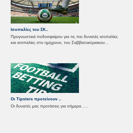
Ισοπαλίες του ΣK..
Προγνωστικά ποδοσφαίρου για τις πιο δυνατές ισοπαλίες
και ισοπαλίες στο ημίχρονο, του Σαββατοκύριακου
...
Οι Tipsters προτείνουν ..
Οι δυνατές μας προτάσεις για σήμερα...
...