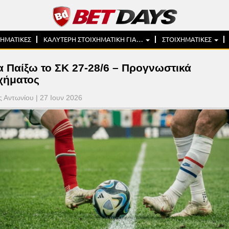
Sk
to
co
ΧΗΜΑΤΙΚΕΣ
ΚΑΛΥΤΕΡΗ ΣΤΟΙΧΗΜΑΤΙΚΗ ΓΙΑ…
ΣΤΟΙΧΗΜΑΤΙΚΕΣ
α Παίξω το ΣΚ 27-28/6 – Προγνωστικά
χήματος
 Αντωνίου | 27 Ιουν 2026