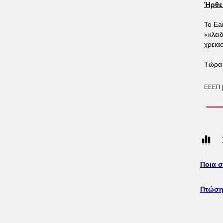
Ήρθε 
Το Ea
«κλει
χρεια
Τώρα 
ΕΕΕΠ 
Ποια 
Πτώση