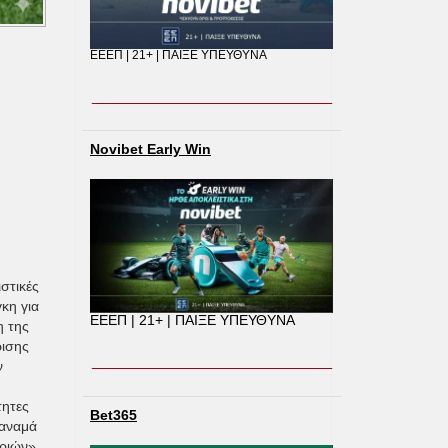
ΕΕΕΠ | 21+ | ΠΑΙΞΕ ΥΠΕΥΘΥΝΑ
Novibet Early Win
στικές
κη για
ΕΕΕΠ | 21+ | ΠΑΙΞΕ ΥΠΕΥΘΥΝΑ
η της
ρισης
ν
τητες
Bet365
Παναμά
αριών»