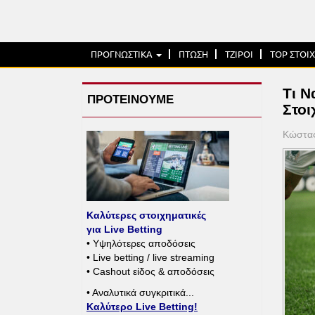
ΠΡΟΓΝΩΣΤΙΚΑ
ΠΤΩΣΗ
ΤΖΙΡΟΙ
TOP ΣΤΟΙ
Τι Ν
ΠΡΟΤΕΙΝΟΥΜΕ
Στοι
Κώστας
Καλύτερες στοιχηματικές
για Live Betting
• Υψηλότερες αποδόσεις
• Live betting / live streaming
• Cashout είδος &
αποδόσεις
• Αναλυτικά συγκριτικά...
Καλύτερο Live Betting!