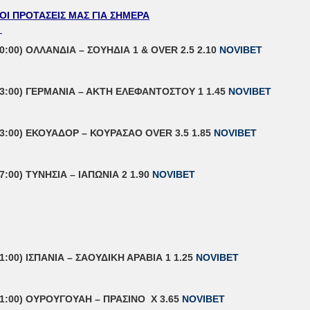
ΟΙ ΠΡΟΤΑΣΕΙΣ ΜΑΣ ΓΙΑ ΣΗΜΕΡΑ
20:00) ΟΛΛΑΝΔΙΑ – ΣΟΥΗΔΙΑ 1 & OVER 2.5 2.10
NOVIBET
 23:00) ΓΕΡΜΑΝΙΑ – ΑΚΤΗ ΕΛΕΦΑΝΤΟΣΤΟΥ 1 1.45
NOVIBET
 03:00) ΕΚΟΥΑΔΟΡ – ΚΟΥΡΑΣΑΟ OVER 3.5 1.85
NOVIBET
07:00) ΤΥΝΗΣΙΑ – ΙΑΠΩΝΙΑ 2 1.90
NOVIBET
21:00) ΙΣΠΑΝΙΑ – ΣΑΟΥΔΙΚΗ ΑΡΑΒΙΑ 1 1.25
NOVIBET
 01:00) ΟΥΡΟΥΓΟΥΑΗ – ΠΡΑΣΙΝΟ Χ 3.65
NOVIBET