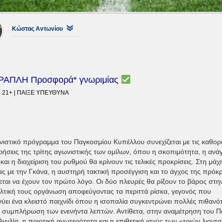
Κώστας Αντωνίου
ΡΑΠΛΗ Προσφορά* γνωριμίας
| 21+ | ΠΑΙΞΕ ΥΠΕΥΘΥΝΑ
νιστικό πρόγραμμα του Παγκοσμίου Κυπέλλου συνεχίζεται με τις καθορι
ρήσεις της τρίτης αγωνιστικής των ομίλων, όπου η σκοπιμότητα, η ανάγ
 και η διαχείριση του ρυθμού θα κρίνουν τις τελικές προκρίσεις. Στη μάχ
ας με την Γκάνα, η αυστηρή τακτική προσέγγιση και το άγχος της πρόκ
εται να έχουν τον πρώτο λόγο. Οι δύο πλευρές θα ρίξουν το βάρος στη
λτική τους οργάνωση αποφεύγοντας τα περιττά ρίσκα, γεγονός που
ύει ένα κλειστό παιχνίδι όπου η ισοπαλία συγκεντρώνει πολλές πιθανό
η συμπλήρωση των ενενήντα λεπτών. Αντίθετα, στην αναμέτρηση του 
Αγγλία, η ποιοτική ανωτερότητα και η επιθετική ισχύς των «τριών λιοντ