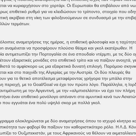
εται να κυριαρχήσουν στο χορτάρι. Οι Ευρωπαίοι θα επιβάλουν από νω
ρως επιθετικό ρυθμό για να κλειδώσουν το τρίποντο, στοιχείο που οδηγ
τική ακρίβεια στη νίκη των φιλοξενούμενων σε συνδυασμό με την επιβ
λλών τερμάτων.
όλοιπες αναμετρήσεις της ημέρας, η επιθετική φιλοσοφία και η ταχύτητ
tion αναμένεται να προσφέρουν πλούσιο θέαμα και γκολ εκατέρωθεν. Η
ία αντιμετωπίζει την Πορτογαλία σε ένα σπουδαίο ντέρμπι, με τις δύο 
έτουν εξαιρετικές μονάδες στο επιθετικό τρίτο και να παίζουν ανοιχτά, 
θιστά το αμφίσκορο ως μια εξαιρετικά δυνατή επιλογή. Παρόμοιο σκηνι
ται και στο παιχνίδι της Αλγερίας με την Αυστρία. Οι δύο πλευρές θα
ουν για το θετικό αποτέλεσμα μεταφέροντας γρήγορα την μπάλα στην
λη περιοχή, με το Goal/Goal να έχει τον πρώτο λόγο. Παράλληλα, η Ιορ
 αντιμέτωπη με την Αργεντινή, με την «αλμπισελέστε» να έχει τον πλήρη
στήνει έναν επιθετικό μονόλογο απέναντι στα αμυντικά κενά των Ασιατώ
ίο που εγγυάται ένα πολύ υψηλό σκορ με πολλά γκολ.
γραμμα ολοκληρώνεται με δύο αναμετρήσεις όπου το ισχυρό κίνητρο κα
ικότητα των φαβορί θα παίξουν τον καθοριστικότερο ρόλο. Η Λ.Δ. Κό
τωπίζει το Ουζμπεκιστάν, με τους Αφρικανούς να θέλουν να εκμεταλλευτ