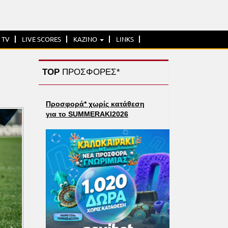
ip
ntent
TV
LIVE SCORES
ΚΑΖΙΝΟ
LINKS
TOP
ΠΡΟΣΦΟΡΕΣ*
Προσφορά* χωρίς κατάθεση
για το SUMMERAKI2026