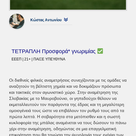
Κώστας Αντωνίου
ΤΕΤΡΑΠΛΗ Προσφορά* γνωριμίας
ΕΕΕΠ | 21+ | ΠΑΙΞΕ ΥΠΕΥΘΥΝΑ
Οι διεθνείς φιλικές αναμετρήσεις συνεχίζονται με τις ομάδες να
αναζητούν τη βέλτιστη χημεία και να δοκιμάζουν πρόσωπα
και τακτικές στον αγωνιστικό χώρο. Στην αναμέτρηση της
Σλοβακίας με το Μαυροβούνιο, οι γηπεδούχοι θέλουν να
εκμεταλλευτούν τον παράγοντα της έδρας και τη μεγαλύτερη
ομοιογένειά τους ώστε να επιβάλουν τον ρυθμό τους από τα
πρώτα λεπτά. Η σοβαρότητα στα μετόπισθεν και η σωστή
κυκλοφορία της μπάλας αναμένεται να τους δώσουν το πάνω
χέρι στην αναμέτρηση, οδηγώντας σε μια επαγγελματική
επικράτηση που θα τονώσει την ψυχολογία τους ενόψει των