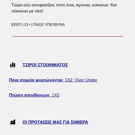
Τώρα εσύ αποφασίζεις πότε ένας αγώνας τελειώνει. Και
τελειώνει με νίκη!
ΕΕΕΠ | 21+ | ΠΑΙΞΕ ΥΠΕΥΘΥΝΑ
ΤΖΙΡΟΙ ΣΤΟΙΧΗΜΑΤΟΣ
Ποια σημεία φορτώνονται
1Χ2 Over Under
Πτώση αποδόσεων
1X2
ΟΙ ΠΡΟΤΑΣΕΙΣ ΜΑΣ ΓΙΑ ΣΗΜΕΡΑ