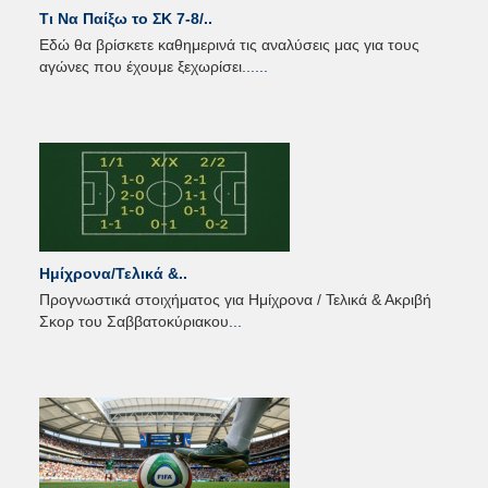
Τι Να Παίξω το ΣΚ 7-8/..
Εδώ θα βρίσκετε καθημερινά τις αναλύσεις μας για τους
αγώνες που έχουμε ξεχωρίσει...
...
Ημίχρονα/Τελικά &..
Προγνωστικά στοιχήματος για Ημίχρονα / Τελικά & Ακριβή
Σκορ του Σαββατοκύριακου
...