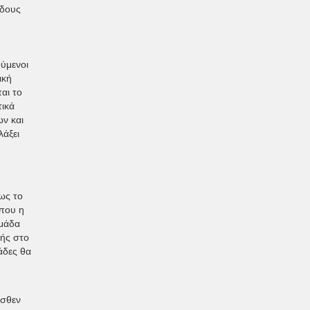
ίδους
ούμενοι
ική
αι το
τικά
ν και
λάξει
ως το
 που η
ομάδα
κής στο
άδες θα
ισθεν