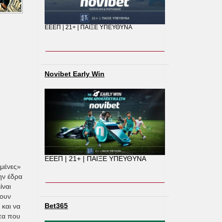
ΕΕΕΠ | 21+ | ΠΑΙΞΕ ΥΠΕΥΘΥΝΑ
Novibet Early Win
ΕΕΕΠ | 21+ | ΠΑΙΞΕ ΥΠΕΥΘΥΝΑ
μμένες»
ην έδρα
ίναι
σουν
Bet365
 και να
τα που