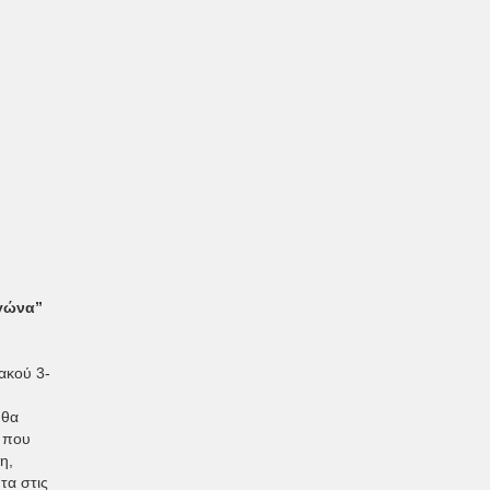
αγώνα”
ακού 3-
 θα
ά που
η,
τα στις