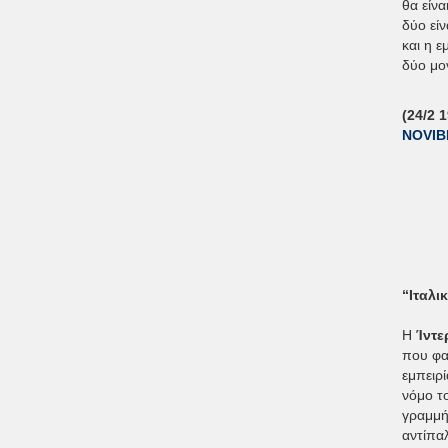
θα είνα
δύο είν
και η ε
δύο μο
(24/2
NOVIB
“Ιταλι
Η
Ίντε
που φαν
εμπειρ
νόμο τ
γραμμή
αντίπα