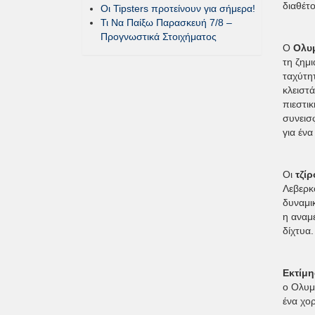
διαθέτ
Οι Tipsters προτείνουν για σήμερα!
Τι Να Παίξω Παρασκευή 7/8 –
Προγνωστικά Στοιχήματος
Ο
Ολυ
τη ζημι
ταχύτη
κλειστ
πιεστι
συνεισ
για ένα
Οι
τζίρ
Λεβερκ
δυναμι
η αναμ
δίχτυα.
Εκτίμ
ο Ολυμ
ένα χο