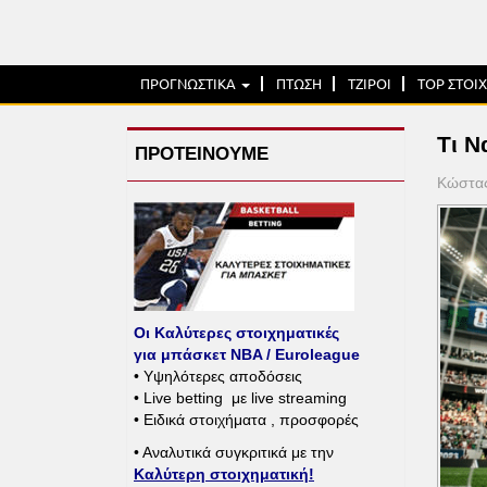
ΠΡΟΓΝΩΣΤΙΚΑ
ΠΤΩΣΗ
ΤΖΙΡΟΙ
TOP ΣΤΟΙ
Τι Ν
ΠΡΟΤΕΙΝΟΥΜΕ
Κώστας
Οι Καλύτερες στοιχηματικές
για μπάσκετ NBA / Euroleague
• Υψηλότερες αποδόσεις
• Live betting με live streaming
• Ειδικά στοιχήματα
, προσφορές
• Αναλυτικά συγκριτικά με την
Καλύτερη στοιχηματική!