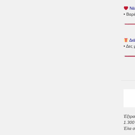
Νέε
• Βαρ
Διά
• Δες
Έξτρα
1.300
Έλα σ