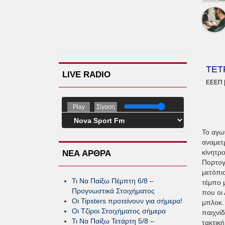
ΤΕΤ
LIVE RADIO
ΕΕΕΠ 
Play
Σίγαση
Το αγω
αναμετρ
κίνητρ
ΝΕΑ ΑΡΘΡΑ
Πορτογ
μετόπι
Τι Να Παίξω Πέμπτη 6/8 –
τέμπο 
Προγνωστικά Στοιχήματος
που οι
Οι Tipsters προτείνουν για σήμερα!
μπλοκ.
Οι Τζίροι Στοιχήματος σήμερα
παιχνί
Τι Να Παίξω Τετάρτη 5/8 –
τακτικ