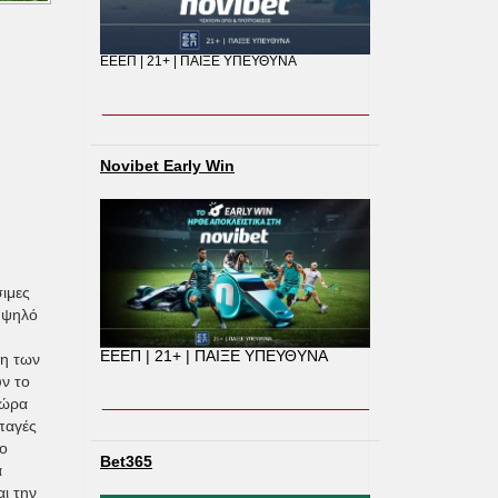
ΕΕΕΠ | 21+ | ΠΑΙΞΕ ΥΠΕΥΘΥΝΑ
Novibet Early Win
ιμες
 υψηλό
ΕΕΕΠ | 21+ | ΠΑΙΞΕ ΥΠΕΥΘΥΝΑ
ξη των
ν το
 ώρα
παγές
ο
Bet365
α
αι την