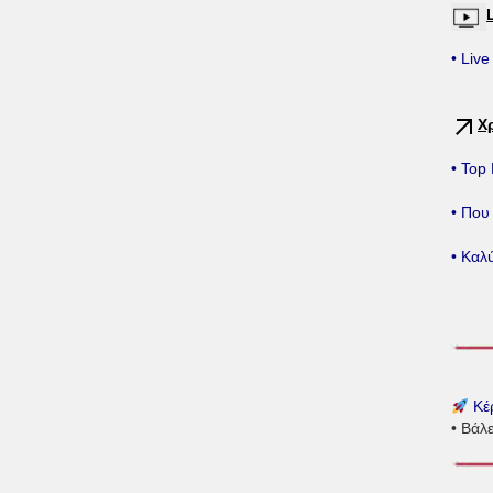
• Liv
Χ
• Top
• Που
• Καλ
Κέρ
• Βάλ