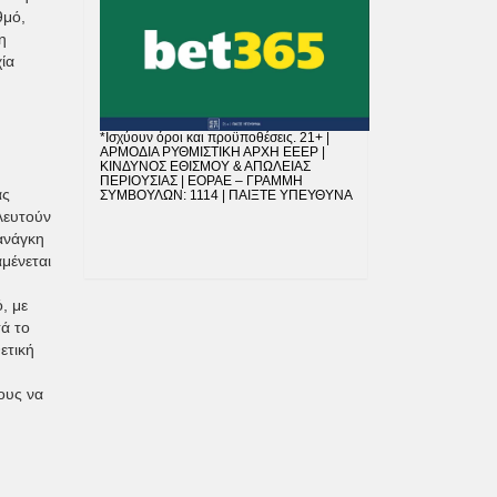
θμό,
η
ία
*Ισχύουν όροι και προϋποθέσεις. 21+ |
ΑΡΜΟΔΙΑ ΡΥΘΜΙΣΤΙΚΗ ΑΡΧΗ EEEP |
ΚΙΝΔΥΝΟΣ ΕΘΙΣΜΟΥ & ΑΠΩΛΕΙΑΣ
ΠΕΡΙΟΥΣΙΑΣ | EOPAE – ΓΡΑΜΜΗ
άς
ΣΥΜΒΟΥΛΩΝ: 1114 | ΠΑΙΞΤΕ ΥΠΕΥΘΥΝΑ
λευτούν
 ανάγκη
μένεται
, με
τά το
ετική
ους να