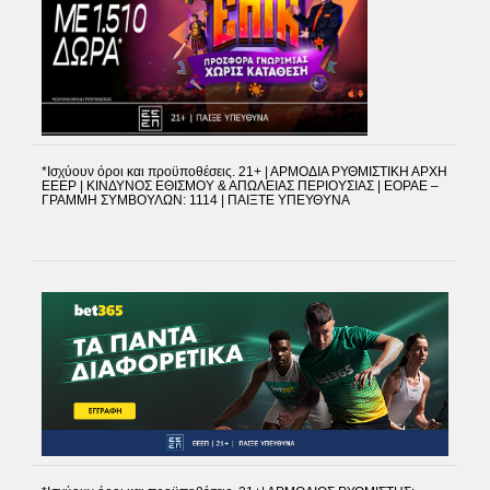
*Ισχύουν όροι και προϋποθέσεις. 21+ | ΑΡΜΟΔΙΑ ΡΥΘΜΙΣΤΙΚΗ ΑΡΧΗ
EEEP | ΚΙΝΔΥΝΟΣ ΕΘΙΣΜΟΥ & ΑΠΩΛΕΙΑΣ ΠΕΡΙΟΥΣΙΑΣ | EOPAE –
ΓΡΑΜΜΗ ΣΥΜΒΟΥΛΩΝ: 1114 | ΠΑΙΞΤΕ ΥΠΕΥΘΥΝΑ