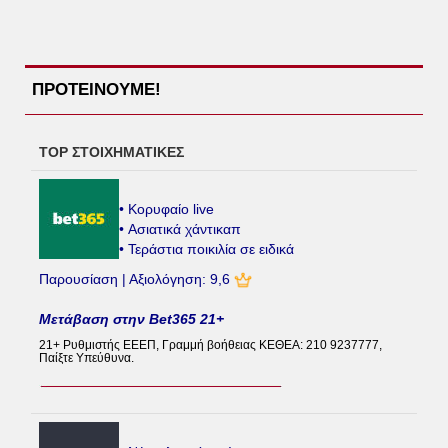
ΠΡΟΤΕΙΝΟΥΜΕ!
TOP ΣΤΟΙΧΗΜΑΤΙΚΕΣ
• Κορυφαίο live
• Ασιατικά χάντικαπ
• Τεράστια ποικιλία σε ειδικά
Παρουσίαση | Αξιολόγηση: 9,6
Μετάβαση στην Bet365 21+
21+ Ρυθμιστής ΕΕΕΠ, Γραμμή βοήθειας ΚΕΘΕΑ: 210 9237777,
Παίξτε Υπεύθυνα.