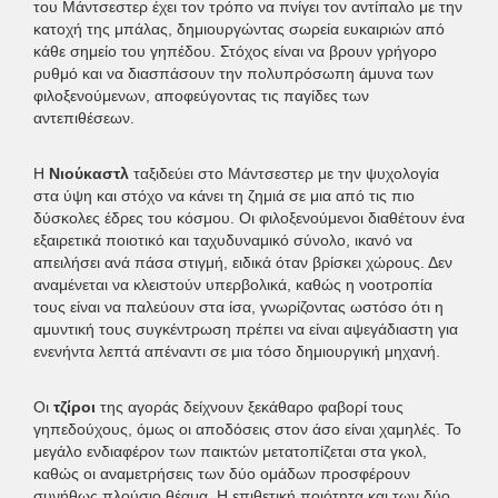
του Μάντσεστερ έχει τον τρόπο να πνίγει τον αντίπαλο με την
κατοχή της μπάλας, δημιουργώντας σωρεία ευκαιριών από
κάθε σημείο του γηπέδου. Στόχος είναι να βρουν γρήγορο
ρυθμό και να διασπάσουν την πολυπρόσωπη άμυνα των
φιλοξενούμενων, αποφεύγοντας τις παγίδες των
αντεπιθέσεων.
Η
Νιούκαστλ
ταξιδεύει στο Μάντσεστερ με την ψυχολογία
στα ύψη και στόχο να κάνει τη ζημιά σε μια από τις πιο
δύσκολες έδρες του κόσμου. Οι φιλοξενούμενοι διαθέτουν ένα
εξαιρετικά ποιοτικό και ταχυδυναμικό σύνολο, ικανό να
απειλήσει ανά πάσα στιγμή, ειδικά όταν βρίσκει χώρους. Δεν
αναμένεται να κλειστούν υπερβολικά, καθώς η νοοτροπία
τους είναι να παλεύουν στα ίσα, γνωρίζοντας ωστόσο ότι η
αμυντική τους συγκέντρωση πρέπει να είναι αψεγάδιαστη για
ενενήντα λεπτά απέναντι σε μια τόσο δημιουργική μηχανή.
Οι
τζίροι
της αγοράς δείχνουν ξεκάθαρο φαβορί τους
γηπεδούχους, όμως οι αποδόσεις στον άσο είναι χαμηλές. Το
μεγάλο ενδιαφέρον των παικτών μετατοπίζεται στα γκολ,
καθώς οι αναμετρήσεις των δύο ομάδων προσφέρουν
συνήθως πλούσιο θέαμα. Η επιθετική ποιότητα και των δύο