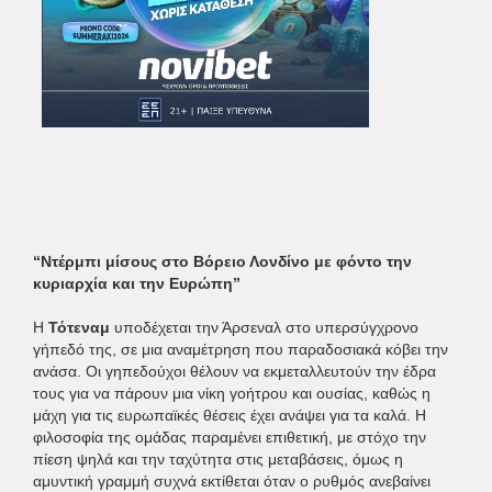
“Ντέρμπι μίσους στο Βόρειο Λονδίνο με φόντο την
κυριαρχία και την Ευρώπη”
Η
Τότεναμ
υποδέχεται την Άρσεναλ στο υπερσύγχρονο
γήπεδό της, σε μια αναμέτρηση που παραδοσιακά κόβει την
ανάσα. Οι γηπεδούχοι θέλουν να εκμεταλλευτούν την έδρα
τους για να πάρουν μια νίκη γοήτρου και ουσίας, καθώς η
μάχη για τις ευρωπαϊκές θέσεις έχει ανάψει για τα καλά. Η
φιλοσοφία της ομάδας παραμένει επιθετική, με στόχο την
πίεση ψηλά και την ταχύτητα στις μεταβάσεις, όμως η
αμυντική γραμμή συχνά εκτίθεται όταν ο ρυθμός ανεβαίνει