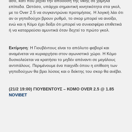
άσο, κάτι που ρίχνει την απόδοση της νίκης σε χαμηλά
επίπεδα. Ωστόσο, υπάρχει σημαντική κινητικότητα στα γκολ,
με το Over 2.5 να συγκεντρώνει προτιμήσεις. Η λογική λέει ότι
αν οι γηπεδούχοι βρουν ρυθμό, το σκορ μπορεί να ανοίξει,
ενώ και η Κόμο έχει δείξει ότι μπορεί να συνεισφέρει επιθετικά
ή να καταρρεύσει αμυντικά όταν δεχτεί το πρώτο γκολ.
Εκτίμηση
: Η Γιουβέντους είναι το απόλυτο φαβορί και
αναμένεται να κυριαρχήσει στον αγωνιστικό χώρο. Η Κόμο
δυσκολεύεται να κρατήσει το μηδέν απέναντι σε μεγάλους
αντιπάλους. Περιμένουμε ένα παιχνίδι όπου η επίθεση των
γηπεδούχων θα βρει λύσεις και ο δείκτης του σκορ θα ανέβει.
(21/2 19:00) ΓΙΟΥΒΕΝΤΟΥΣ – ΚΟΜΟ OVER 2.5 @ 1.85
NOVIBET