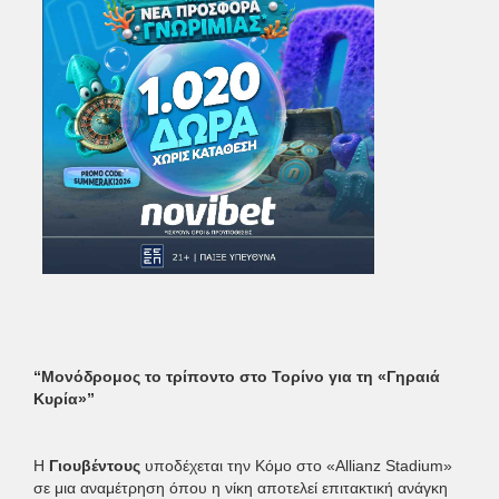
“Μονόδρομος το τρίποντο στο Τορίνο για τη «Γηραιά
Κυρία»”
Η
Γιουβέντους
υποδέχεται την Κόμο στο «Allianz Stadium»
σε μια αναμέτρηση όπου η νίκη αποτελεί επιτακτική ανάγκη