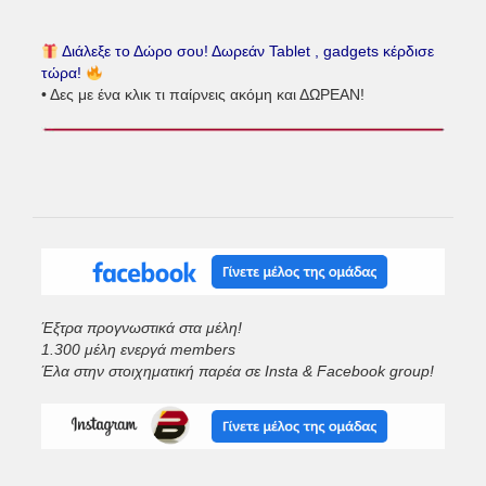
Διάλεξε το Δώρο σου! Δωρεάν Tablet , gadgets κέρδισε
τώρα!
• Δες με ένα κλικ τι παίρνεις ακόμη και ΔΩΡΕΑΝ!
Έξτρα προγνωστικά στα μέλη!
1.300 μέλη ενεργά members
Έλα στην στοιχηματική παρέα σε Insta & Facebook group!