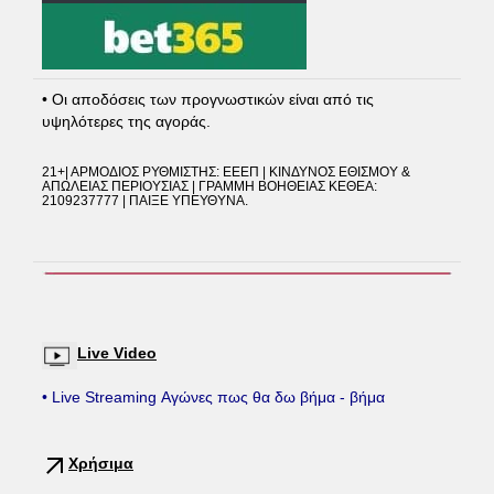
• Οι αποδόσεις των προγνωστικών είναι από τις
υψηλότερες της αγοράς.
21+| ΑΡΜΟΔΙΟΣ ΡΥΘΜΙΣΤΗΣ: ΕΕΕΠ | ΚΙΝΔΥΝΟΣ ΕΘΙΣΜΟΥ &
ΑΠΩΛΕΙΑΣ ΠΕΡΙΟΥΣΙΑΣ | ΓΡΑΜΜΗ ΒΟΗΘΕΙΑΣ ΚΕΘΕΑ:
2109237777 | ΠΑΙΞΕ ΥΠΕΥΘΥΝΑ.
Live Video
• Live Streaming Αγώνες πως θα δω βήμα - βήμα
Χρήσιμα