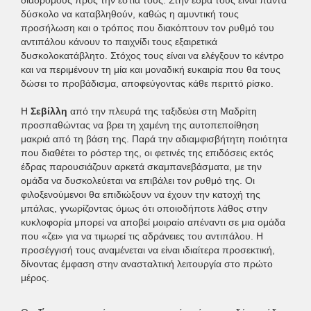
διαδρόμους προς την εστία τους. Στην έδρα τους είναι πάντα
δύσκολο να καταβληθούν, καθώς η αμυντική τους
προσήλωση και ο τρόπος που διακόπτουν τον ρυθμό του
αντιπάλου κάνουν το παιχνίδι τους εξαιρετικά
δυσκολοκατάβλητο. Στόχος τους είναι να ελέγξουν το κέντρο
και να περιμένουν τη μία και μοναδική ευκαιρία που θα τους
δώσει το προβάδισμα, αποφεύγοντας κάθε περιττό ρίσκο.
Η
Σεβίλλη
από την πλευρά της ταξιδεύει στη Μαδρίτη
προσπαθώντας να βρει τη χαμένη της αυτοπεποίθηση
μακριά από τη βάση της. Παρά την αδιαμφισβήτητη ποιότητα
που διαθέτει το ρόστερ της, οι φετινές της επιδόσεις εκτός
έδρας παρουσιάζουν αρκετά σκαμπανεβάσματα, με την
ομάδα να δυσκολεύεται να επιβάλει τον ρυθμό της. Οι
φιλοξενούμενοι θα επιδιώξουν να έχουν την κατοχή της
μπάλας, γνωρίζοντας όμως ότι οποιοδήποτε λάθος στην
κυκλοφορία μπορεί να αποβεί μοιραίο απέναντι σε μια ομάδα
που «ζει» για να τιμωρεί τις αδράνειες του αντιπάλου. Η
προσέγγισή τους αναμένεται να είναι ιδιαίτερα προσεκτική,
δίνοντας έμφαση στην ανασταλτική λειτουργία στο πρώτο
μέρος.