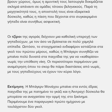
βρουν χώρους, όμως η αμυντική τους λειτουργία δοκιμάζεται
σκληρά απέναντι σε ομάδες τέτοιου βεληνεκούς. Παρά τη
μαχητικότητά τους, η αποστολή τους είναι εξαιρετικά
δύσκολη, καθώς η πίεση που δέχονται στο συγκεκριμένο
γήπεδο είναι συνήθως ασφυκτική.
Οι
τζίροι
της αγοράς δείχνουν μια καθολική υπεροχή των
γηπεδούχων, με τον άσο να βρίσκεται σε πολύ χαμηλά
επίπεδα. Ωστόσο, το στοιχηματικό ενδιαφέρον εστιάζεται στα
γκολ του πρώτου μέρους, καθώς η Μπάγερν συνηθίζει να
μπαίνει πολύ δυνατά στα παιχνίδια της για να «καθαρίσει»
νωρίς την υπόθεση νίκη. Οι περισσότεροι περιμένουν μια
αναμέτρηση όπου το σκορ θα πάρει διαστάσεις από νωρίς,
με τους γηπεδούχους να έχουν τον κύριο λόγο.
Εκτίμηση
: Η Μπάγερν Μονάχου μπαίνει στα εντός έδρας
παιχνίδια της με πατημένο το γκάζι και η Άιντραχτ δύσκολα θα
μπορέσει να αναχαιτίσει την ορμή της στο ξεκίνημα.
Περιμένουμε ένα παραγωγικό πρώτο ημίχρονο με
τουλάχιστον δύο γκολ.