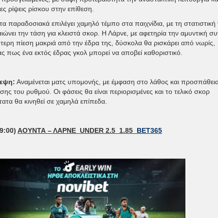
ες ρίψεις ρίσκου στην επίθεση.
τα παραδοσιακά επιλέγει χαμηλό τέμπο στα παιχνίδια, με τη στατιστική
ιώνει την τάση για κλειστά σκορ. Η Λάρνε, με αφετηρία την αμυντική συ
γότερη πίεση μακριά από την έδρα της, δύσκολα θα ρισκάρει από νωρίς,
ας πως ένα εκτός έδρας γκολ μπορεί να αποβεί καθοριστικό.
εψη:
Αναμένεται ματς υπομονής, με έμφαση στο λάθος και προσπάθει
ισης του ρυθμού. Οι φάσεις θα είναι περιορισμένες και το τελικό σκορ
τατα θα κινηθεί σε χαμηλά επίπεδα.
19:00)
ΑΟΥΝΤΑ – ΛΑΡΝΕ UNDER 2.5 1.85
BET365