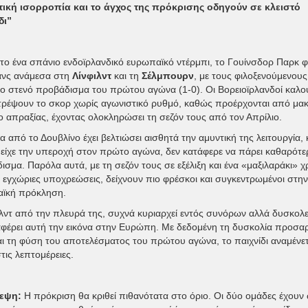
τική ισορροπία και το άγχος της πρόκρισης οδηγούν σε κλειστό
δι”
το ένα σπάνιο ενδοϊρλανδικό ευρωπαϊκό ντέρμπι, το Γουίνσδορ Παρκ φι
άνς ανάμεσα στη
Λίνφιλντ
και τη
Σέλμπουρν
, με τους φιλοξενούμενους
το στενό προβάδισμα του πρώτου αγώνα (1-0). Οι Βορειοϊρλανδοί καλο
τρέψουν το σκορ χωρίς αγωνιστικό ρυθμό, καθώς προέρχονται από μα
ο απραξίας, έχοντας ολοκληρώσει τη σεζόν τους από τον Απρίλιο.
 από το Δουβλίνο έχει βελτιώσει αισθητά την αμυντική της λειτουργία, 
 είχε την υπεροχή στον πρώτο αγώνα, δεν κατάφερε να πάρει καθαρότε
ισμα. Παρόλα αυτά, με τη σεζόν τους σε εξέλιξη και ένα «μαξιλαράκι» 
ς εγχώριες υποχρεώσεις, δείχνουν πιο φρέσκοι και συγκεντρωμένοι στην
ϊκή πρόκληση.
ιλντ από την πλευρά της, συχνά κυριαρχεί εντός συνόρων αλλά δυσκολε
αφέρει αυτή την εικόνα στην Ευρώπη. Με δεδομένη τη δυσκολία προσα
αι τη φύση του αποτελέσματος του πρώτου αγώνα, το παιχνίδι αναμένετ
στις λεπτομέρειες.
εψη:
Η πρόκριση θα κριθεί πιθανότατα στο όριο. Οι δύο ομάδες έχουν