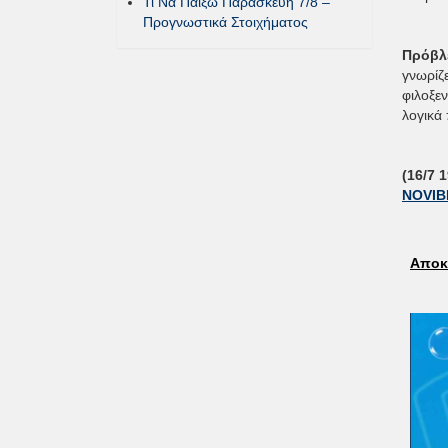
Τι Να Παίξω Παρασκευή 7/8 –
Προγνωστικά Στοιχήματος
Πρόβλ
γνωρίζ
φιλοξε
λογικά 
(16/7 
NOVIB
Αποκ