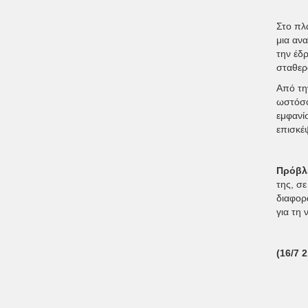
Στο πλ
μια αν
την έδρ
σταθερ
Από τη
ωστόσο
εμφανί
επισκέψ
Πρόβλ
της, σ
διαφορ
για τη 
(16/7 