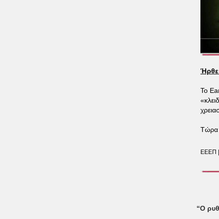
Ήρθε 
Το Ea
«κλει
χρεια
Τώρα 
ΕΕΕΠ 
“Ο ρυθ