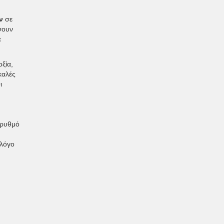
ν
σε
σουν
ε
ξία,
καλές
ι
ν ρυθμό
 λόγο