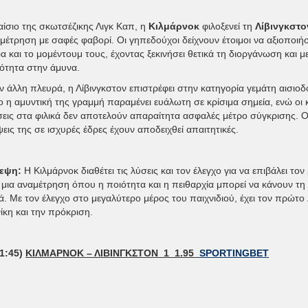
αίσιο της σκωτσέζικης Λιγκ Καπ, η
Κιλμάρνοκ
φιλοξενεί τη
Λίβινγκστο
αμέτρηση με σαφές φαβορί. Οι γηπεδούχοι δείχνουν έτοιμοι να αξιοποιή
α και το μομέντουμ τους, έχοντας ξεκινήσει θετικά τη διοργάνωση και μ
ότητα στην άμυνα.
ν άλλη πλευρά, η Λίβινγκστον επιστρέφει στην κατηγορία γεμάτη αισιοδο
 η αμυντική της γραμμή παραμένει ευάλωτη σε κρίσιμα σημεία, ενώ οι 
σεις στα φιλικά δεν αποτελούν απαραίτητα ασφαλές μέτρο σύγκρισης. Ο
εις της σε ισχυρές έδρες έχουν αποδειχθεί απαιτητικές.
εψη:
Η Κιλμάρνοκ διαθέτει τις λύσεις και τον έλεγχο για να επιβάλει το
ε μια αναμέτρηση όπου η ποιότητα και η πειθαρχία μπορεί να κάνουν τη
ά. Με τον έλεγχο στο μεγαλύτερο μέρος του παιχνιδιού, έχει τον πρώτο
νίκη και την πρόκριση.
21:45)
ΚΙΛΜΑΡΝΟΚ – ΛΙΒΙΝΓΚΣΤΟΝ 1 1.95
SPORTINGBET