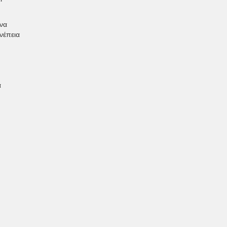
 να
νέπεια
α