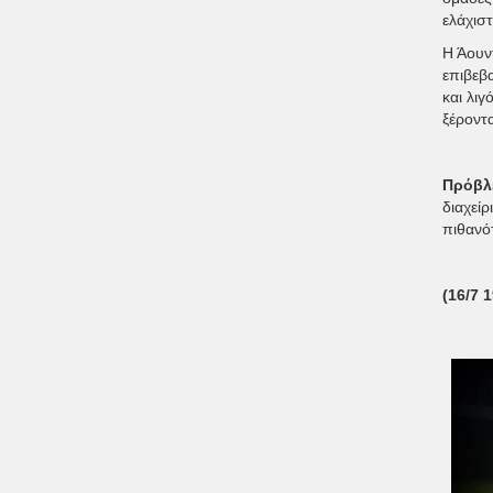
ελάχιστ
Η Άουν
επιβεβα
και λι
ξέροντ
Πρόβλ
διαχείρ
πιθανό
(16/7 