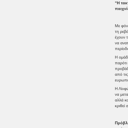
“Η τακ
παιχνί
Με φόν
τη ρεβ
έχουν 
να ανα
περίοδ
Η ομάδα
παρότι
προβάδ
από τι
ευρωπα
Η Λίνφ
να μετ
αλλά κ
κριθεί 
Πρόβλ