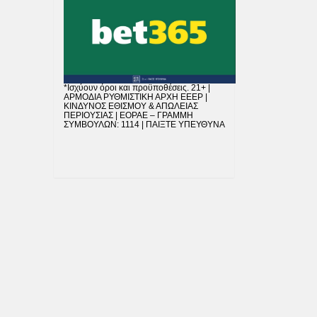
*Ισχύουν όροι και προϋποθέσεις. 21+ |
ΑΡΜΟΔΙΑ ΡΥΘΜΙΣΤΙΚΗ ΑΡΧΗ EEEP |
ΚΙΝΔΥΝΟΣ ΕΘΙΣΜΟΥ & ΑΠΩΛΕΙΑΣ
ΠΕΡΙΟΥΣΙΑΣ | EOPAE – ΓΡΑΜΜΗ
ΣΥΜΒΟΥΛΩΝ: 1114 | ΠΑΙΞΤΕ ΥΠΕΥΘΥΝΑ