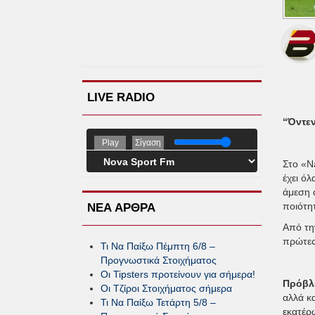
LIVE RADIO
“Όντεν
Play
Σίγαση
Στο «N
έχει όλ
άμεση 
ποιότητ
ΝΕΑ ΑΡΘΡΑ
Από τη
πρώτες
Τι Να Παίξω Πέμπτη 6/8 –
Προγνωστικά Στοιχήματος
Οι Tipsters προτείνουν για σήμερα!
Πρόβλ
Οι Τζίροι Στοιχήματος σήμερα
αλλά κα
Τι Να Παίξω Τετάρτη 5/8 –
εκατέρω