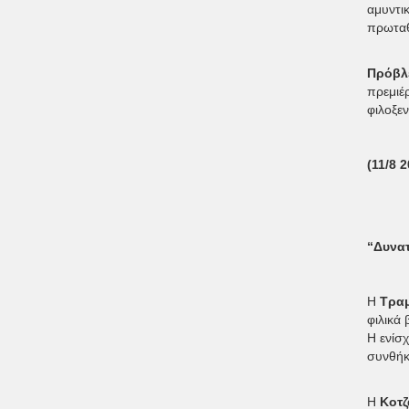
αμυντι
πρωταθ
Πρόβλ
πρεμιέ
φιλοξεν
(11/8 
“Δυνατ
Η
Τρα
φιλικά
Η ενίσ
συνθήκε
Η
Κοτζ