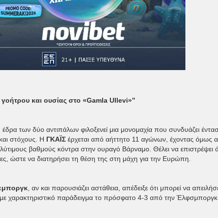
γοήτρου και ουσίας στο «Gamla Ullevi»”
ή έδρα των δύο αντιπάλων φιλοξενεί μια μονομαχία που συνδυάζει έντα
και στόχους. Η
ΓΚΑΪΣ
έρχεται από αήττητο 11 αγώνων, έχοντας όμως 
λύτιμους βαθμούς κόντρα στην ουραγό Βάρναμο. Θέλει να επιστρέψει 
κες, ώστε να διατηρήσει τη θέση της στη μάχη για την Ευρώπη.
τεμποργκ
, αν και παρουσιάζει αστάθεια, απέδειξε ότι μπορεί να απειλήσ
 με χαρακτηριστικό παράδειγμα το πρόσφατο 4-3 από την Έλφσμποργκ