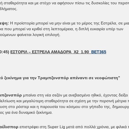
κή σταθερότητα και με στόχο να αφήσουν πίσω τις δυσκολίες του περσ
λήματος.
εψη:
Η προϊστορία μπορεί να μην είναι με το μέρος της Εστρέλα, σε μι
ρα που μπορεί να κριθεί στη λεπτομέρεια, η διπλή ευκαιρία υπέρ των
ούμενων φαίνεται λογική επιλογή.
20:45)
ΕΣΤΟΡΙΛ – ΕΣΤΡΕΛΑ ΑΜΑΔΟΡΑ X2 1.90
BET365
ό ξεκίνημα για την Τραμπζονσπόρ απέναντι σε νεοφώτιστη”
μπζονσπόρ
μπαίνει στη νέα σεζόν με ανεβασμένο ηθικό, έχοντας δείξει
 βελτίωση και μεγαλύτερη σταθερότητα σε σχέση με την περσινή μέτρια 
χυση στο ρόστερ και η παρουσία του κόσμου στο γήπεδο της, δημιουρ
ς για ένα δυναμικό ξεκίνημα.
αέλισπορ
επιστρέφει στη Super Lig μετά από πολλά χρόνια, με φιλικά