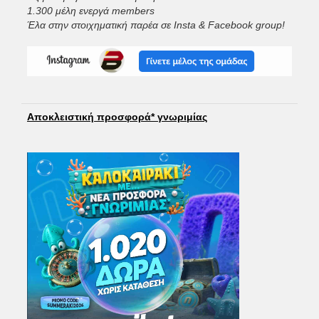
1.300 μέλη ενεργά members
Έλα στην στοιχηματική παρέα σε Insta & Facebook group!
Αποκλειστική προσφορά* γνωριμίας