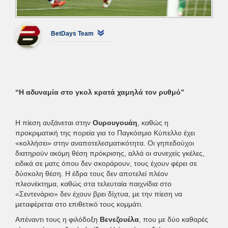
BetDays Team
“Η αδυναμία στο γκολ κρατά χαμηλά τον ρυθμό”
Η πίεση αυξάνεται στην
Ουρουγουάη
, καθώς η
προκριματική της πορεία για το Παγκόσμιο Κύπελλο έχει
«κολλήσει» στην αναποτελεσματικότητα. Οι γηπεδούχοι
διατηρούν ακόμη θέση πρόκρισης, αλλά οι συνεχείς γκέλες,
ειδικά σε ματς όπου δεν σκοράρουν, τους έχουν φέρει σε
δύσκολη θέση. Η έδρα τους δεν αποτελεί πλέον
πλεονέκτημα, καθώς στα τελευταία παιχνίδια στο
«Σεντενάριο» δεν έχουν βρει δίχτυα, με την πίεση να
μεταφέρεται στο επιθετικό τους κομμάτι.
Απέναντι τους η φιλόδοξη
Βενεζουέλα
, που με δύο καθαρές