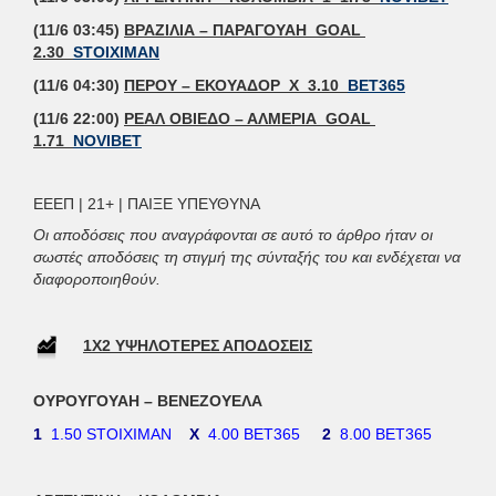
(11/6 03:45)
ΒΡΑΖΙΛΙΑ – ΠΑΡΑΓΟΥΑΗ GOAL
2.30
STOIXIMAN
(11/6 04:30)
ΠΕΡΟΥ – ΕΚΟΥΑΔΟΡ X 3.10
BET365
(11/6 22:00)
ΡΕΑΛ ΟΒΙΕΔΟ – ΑΛΜΕΡΙΑ GOAL
1.71
NOVIBET
ΕΕΕΠ | 21+ | ΠΑΙΞΕ ΥΠΕΥΘΥΝΑ
Οι αποδόσεις που αναγράφονται σε αυτό το άρθρο ήταν οι
σωστές αποδόσεις τη στιγμή της σύνταξής του και ενδέχεται να
διαφοροποιηθούν.
1Χ2 ΥΨΗΛΟΤΕΡΕΣ ΑΠΟΔΟΣΕΙΣ
ΟΥΡΟΥΓΟΥΑΗ – ΒΕΝΕΖΟΥΕΛΑ
1
1.50 STOIXIMAN
Χ
4.00 BET365
2
8.00 BET365