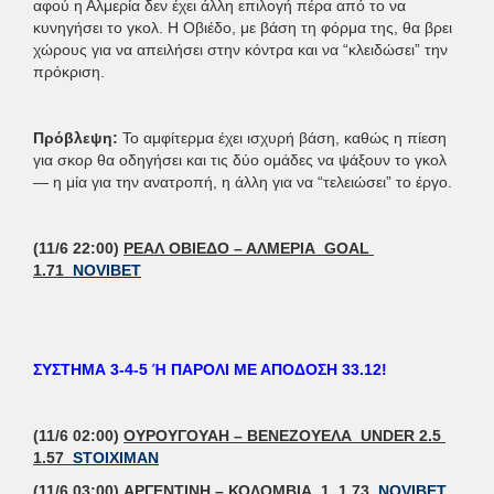
αφού η Αλμερία δεν έχει άλλη επιλογή πέρα από το να
κυνηγήσει το γκολ. Η Οβιέδο, με βάση τη φόρμα της, θα βρει
χώρους για να απειλήσει στην κόντρα και να “κλειδώσει” την
πρόκριση.
Πρόβλεψη:
Το αμφίτερμα έχει ισχυρή βάση, καθώς η πίεση
για σκορ θα οδηγήσει και τις δύο ομάδες να ψάξουν το γκολ
— η μία για την ανατροπή, η άλλη για να “τελειώσει” το έργο.
(11/6 22:00)
ΡΕΑΛ ΟΒΙΕΔΟ – ΑΛΜΕΡΙΑ GOAL
1.71
NOVIBET
ΣΥΣΤΗΜΑ 3-4-5 Ή ΠΑΡΟΛΙ ΜΕ ΑΠΟΔΟΣΗ 33.12!
(11/6 02:00)
ΟΥΡΟΥΓΟΥΑΗ – ΒΕΝΕΖΟΥΕΛΑ UNDER 2.5
1.57
STOIXIMAN
(11/6 03:00)
ΑΡΓΕΝΤΙΝΗ – ΚΟΛΟΜΒΙΑ 1 1.73
NOVIBET