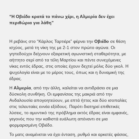
“Η Οβιέδο κρατά το πάνω χέρι, η Αλμερία δεν έχει
περιθώρια για λάθη”
Η ρεβάνς στο “Κάρλος Ταρτιέρε” φέρνει την
Οβιέδο
σε θέση
ισχύος, μετά τη νίκη της με 2-1 στον πρώτο αγώνα. Οι
γηπεδούχοι δείχνουν εξαιρετική αγωνιστική σταθερότητα, με
αήττητο σερί από τα τέλη Μαρτίου και πέντε συνεχόμενες
νίκες εντός έδρας, στις οποίες έχουν δεχτεί μόλις δύο γκολ. Η
ψυχολογία είναι με το μέρος τους, όπως και η δυναμική της
έδρας.
Η
Αλμερία
, από την άλλη, καλείται να αντιδράσει σε μια
δύσκολη συνθήκη. Οι εμφανίσεις της μακριά από την
Ανδαλουσία απογοητεύουν, με επτά ήττες και δύο ισοπαλίες
στις τελευταίες εννέα εξόδους. Παρότι διατηρεί επιθετικές
λύσεις, το αμυντικό της πρόβλημα εκτός έδρας είναι εμφανές,
γεγονός που την καθιστά ευάλωτη απέναντι σε μια
φορμαρισμένη Οβιέδο.
Το ματς αναμένεται να έχει ένταση, ρυθμό και αρκετές φάσεις,