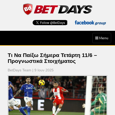
Skip
to
content
Toggle
Menu
navigation
Τι Να Παίξω Σήμερα Τετάρτη 11/6 –
Προγνωστικά Στοιχήματος
BetDays Team | 9 Ιουν 2025