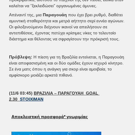
καλείται να “ξεκλειδώσει” οργανωμένες άμυνες.
Απέναντί της, μια
Παραγουάη
που έχει βρει ρυθμό, διαθέτει
αμυντική σταθερότητα και μετρά αήττητο σερί εννέα αγώνων.
Οι φιλοξενούμενοι δείχνουν ικανοί να απειλήσουν σε
αντεπιθέσεις, έχοντας πετύχει κρίσιμες νίκες το τελευταίο
διάστημα και θέλοντας να σφραγίσουν την πρόκρισή τους.
Πρόβλεψη:
Η πίεση για τη Βραζιλία εντείνεται, η Παραγουάη
είναι αποφασισμένη και οι δύο ομάδες έχουν ισχυρό κίνητρο.
Σε ένα ματς όπου η ανάγκη για σκορ είναι αμοιβαία, το
αμφίσκορο μοιάζει αρκετά πιθανό.
(11/6 03:45)
ΒΡΑΖΙΛΙΑ – ΠΑΡΑΓΟΥΑΗ GOAL
2.30
STOIXIMAN
Αποκλειστική προσφορά* γνωριμίας