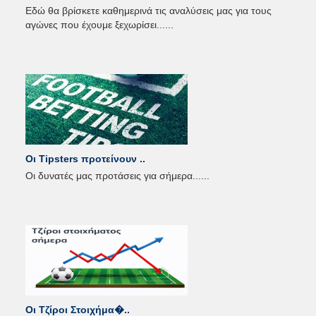
Εδώ θα βρίσκετε καθημερινά τις αναλύσεις μας για τους
αγώνες που έχουμε ξεχωρίσει...
...
Οι Tipsters προτείνουν ..
Οι δυνατές μας προτάσεις για σήμερα...
...
Οι Τζίροι Στοιχήμα�..