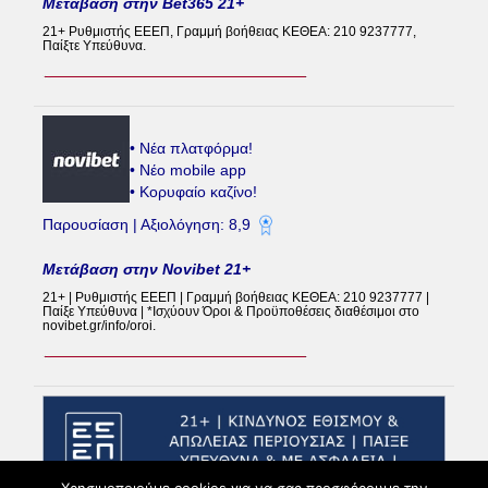
Μετάβαση στην Bet365 21+
21+ Ρυθμιστής ΕΕΕΠ, Γραμμή βοήθειας ΚΕΘΕΑ: 210 9237777,
Παίξτε Υπεύθυνα.
• Νέα πλατφόρμα!
• Νέο mobile app
• Κορυφαίο καζίνο!
Παρουσίαση | Αξιολόγηση: 8,9
Μετάβαση στην Novibet 21+
21+ | Ρυθμιστής ΕΕΕΠ | Γραμμή βοήθειας ΚΕΘΕΑ: 210 9237777 |
Παίξε Υπεύθυνα | *Ισχύουν Όροι & Προϋποθέσεις διαθέσιμοι στο
novibet.gr/info/oroi.