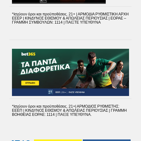
*Ισχύουν όροι και προϋποθέσεις. 21+ | ΑΡΜΟΔΙΑ ΡΥΘΜΙΣΤΙΚΗ ΑΡΧΗ
EEEP | ΚΙΝΔΥΝΟΣ ΕΘΙΣΜΟΥ & ΑΠΩΛΕΙΑΣ ΠΕΡΙΟΥΣΙΑΣ | EOPAE –
ΓΡΑΜΜΗ ΣΥΜΒΟΥΛΩΝ: 1114 | ΠΑΙΞΤΕ ΥΠΕΥΘΥΝΑ
*Ισχύουν όροι και προϋποθέσεις. 21+| ΑΡΜΟΔΙΟΣ ΡΥΘΜΙΣΤΗΣ:
ΕΕΕΠ | ΚΙΝΔΥΝΟΣ ΕΘΙΣΜΟΥ & ΑΠΩΛΕΙΑΣ ΠΕΡΙΟΥΣΙΑΣ | ΓΡΑΜΜΗ
ΒΟΗΘΕΙΑΣ EOPAE: 1114 | ΠΑΙΞΕ ΥΠΕΥΘΥΝΑ.