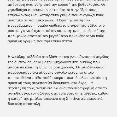
απόσταση αναπνοής από την κορυφή της βαθμολογίας. Οι
γηπεδούχοι παραμένουν ασταμάτητοι στην έδρα τους,
επιβάλλοντας έναν καταιγιστικό ρυθμό που αναγκάζει κάθε
αντίπαλο σε παθητικό ρόλο. Παρά την πίεση του
προγράμματος, η ομάδα διαθέτει το απαραίτητο βάθος στο
ρόστερ για να διαχειριστεί την κόπωση, ενώ η επιθετική της
πολυφωνία αποτελεί τον μεγαλύτερο πονοκέφαλο για κάθε
αμυντική γραμμή που την επισκέπτεται.
Η
Φούλαμ
ταξιδεύει στο Μάντσεστερ γνωρίζοντας το μέγεθος
της δυσκολίας, αλλά με την ψυχολογία μιας ομάδας που
μπορεί να κάνει τη ζημιά αν βρει χώρους. Οι φιλοξενούμενοι
παρουσιάζουν ένα αξιόμαχο σύνολο φέτος, το οποίο
προσπαθεί να παίξει ποδόσφαιρο πρωτοβουλίας, ωστόσο η
αμυντική τους συνέπεια θα δοκιμαστεί στα άκρα. Η
στρατηγική τους αναμένεται να είναι πιο συντηρητική από το
συνηθισμένο, εστιάζοντας στις γρήγορες αντεπιθέσεις, καθώς
η κατοχή της μπάλας απέναντι στη Σίτι είναι μια εξαιρετικά
δύσκολη αποστολή.