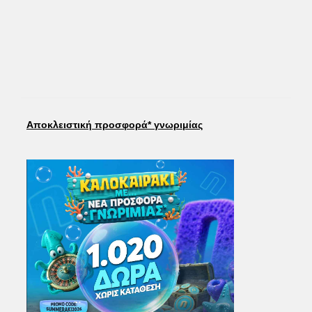
Αποκλειστική προσφορά* γνωριμίας