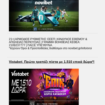
21+| ΑΡΜΟΔΙΟΣ ΡΥΘΜΙΣΤΗΣ: ΕΕΕΠ | ΚΙΝΔΥΝΟΣ ΕΘΙΣΜΟΥ &
ΑΠΩΛΕΙΑΣ ΠΕΡΙΟΥΣΙΑΣ | ΓΡΑΜΜΗ ΒΟΗΘΕΙΑΣ ΚΕΘΕΑ:
2109237777 | ΠΑΙΞΕ ΥΠΕΥΘΥΝΑ.
*Ισχύουν Όροι & Προϋποθέσεις διαθέσιμοι στο novibet.gr/info/oroi
Vistabet: Πρώτο τραπέζι πίστα με 1.510 επικά δώρα*!