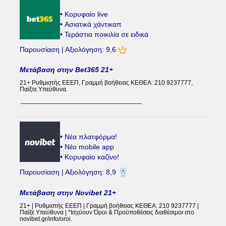
• Κορυφαίο live
• Ασιατικά χάντικαπ
• Τεράστια ποικιλία σε ειδικά
Παρουσίαση | Αξιολόγηση: 9,6
Μετάβαση στην Bet365 21+
21+ Ρυθμιστής ΕΕΕΠ, Γραμμή βοήθειας ΚΕΘΕΑ: 210 9237777,
Παίξτε Υπεύθυνα.
• Νέα πλατφόρμα!
• Νέο mobile app
• Κορυφαίο καζίνο!
Παρουσίαση | Αξιολόγηση: 8,9
Μετάβαση στην Novibet 21+
21+ | Ρυθμιστής ΕΕΕΠ | Γραμμή βοήθειας ΚΕΘΕΑ: 210 9237777 |
Παίξε Υπεύθυνα | *Ισχύουν Όροι & Προϋποθέσεις διαθέσιμοι στο
novibet.gr/info/oroi.