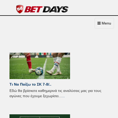
Toggle
Menu
navigation
Τι Να Παίξω το ΣΚ 7-8/..
Εδώ θα βρίσκετε καθημερινά τις αναλύσεις μας για τους
αγώνες που έχουμε ξεχωρίσει...
...