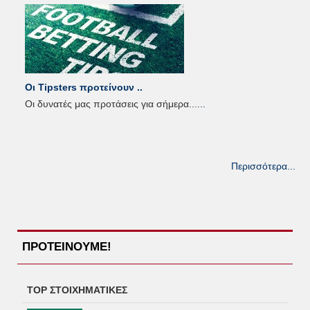
Οι Tipsters προτείνουν ..
Οι δυνατές μας προτάσεις για σήμερα...
...
Περισσότερα...
ΠΡΟΤΕΙΝΟΥΜΕ!
TOP ΣΤΟΙΧΗΜΑΤΙΚΕΣ