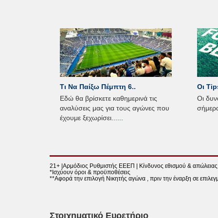
Τι Να Παίξω Πέμπτη 6..
Οι Tip
Εδώ θα βρίσκετε καθημερινά τις
Οι δυν
αναλύσεις μας για τους αγώνες που
σήμερα
έχουμε ξεχωρίσει...
...
21+ |Αρμόδιος Ρυθμιστής ΕΕΕΠ | Κίνδυνος εθισμού & απώλειας
*Ισχύουν όροι & προϋποθέσεις
**Αφορά την επιλογή Νικητής αγώνα , πριν την έναρξη σε επιλε
Στοιχηματικό Ευρετήριο