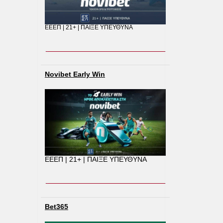
ΕΕΕΠ | 21+ | ΠΑΙΞΕ ΥΠΕΥΘΥΝΑ
Novibet Early Win
ΕΕΕΠ | 21+ | ΠΑΙΞΕ ΥΠΕΥΘΥΝΑ
Bet365