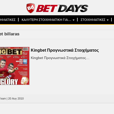
Sk
to
co
ΧΗΜΑΤΙΚΕΣ
ΚΑΛΥΤΕΡΗ ΣΤΟΙΧΗΜΑΤΙΚΗ ΓΙΑ…
ΣΤΟΙΧΗΜΑΤΙΚΕΣ
t billaras
Kingbet Προγνωστικά Στοιχήματος
Kingbet Προγνωστικά Στοιχήματος…
Team | 20 Αυγ 2010