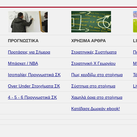
ΠΡΟΓΝΩΣΤΙΚΑ
ΧΡΗΣΙΜΑ ΑΡΘΡΑ
L
Προτάσεις για Σήμερα
Στρατηγικές Συστήματα
Π
Μπάσκετ / NBA
Στρατηγική Χ Γεωργίου
Μ
Ισοπαλίες Προγνωστικά ΣΚ
Πως κερδίζω στο στοίχημα
Τέ
Over Under Στοιχήματα ΣΚ
Σύστημα στο στοίχημα
L
4 - 5 - 6 Προγνωστικά ΣΚ
Χαμηλά όρια στο στοίχημα
Κατέβασε Δωρεάν ebook!