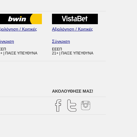
ιολόγηση / Κριτικές
Αξιολόγηση / Κριτικές
ύγκριση
Σύγκριση
ΕΕΠ
ΕΕΕΠ
1+ | ΠΑΙΞΕ ΥΠΕΥΘΥΝΑ
21+ | ΠΑΙΞΕ ΥΠΕΥΘΥΝΑ
ΑΚΟΛΟΥΘΗΣΕ ΜΑΣ!